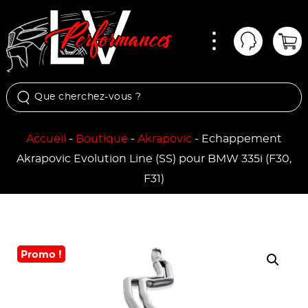
Menu
Mon comp
Pan
Accueil
-
Boutique
-
Akrapovic
-
Echappement
Akrapovic Evolution Line (SS) pour BMW 335i (F30,
F31)
Promo !