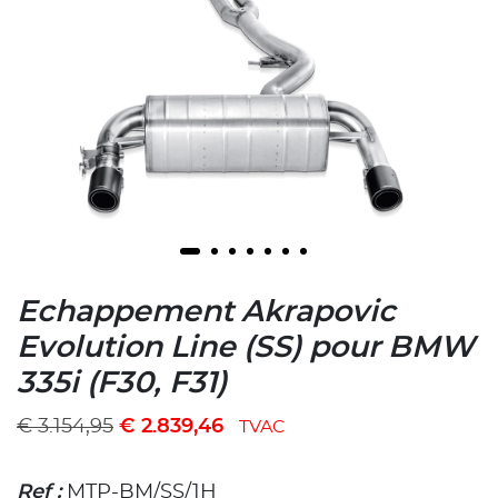
Echappement Akrapovic
Evolution Line (SS) pour BMW
335i (F30, F31)
€
3.154,95
€
2.839,46
TVAC
Ref :
MTP-BM/SS/1H