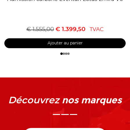
€
1.555,00
€
1.399,50
TVAC
Ajouter au panier
nos marques
Découvrez