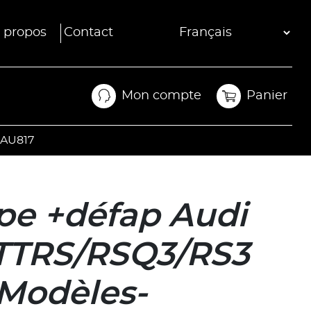
 propos
Contact
Mon compte
Panier
Mon compte
Panier
XAU817
e +défap Audi
TTRS/RSQ3/RS3
Modèles-