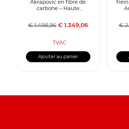
Akrapovic en fibre de
frei
carbone – Haute
A
brillance pour Audi RS3
8Y Sportback et Berline
€
1.498,96
€
1.349,06
€
2
TVAC
Ajouter au panier