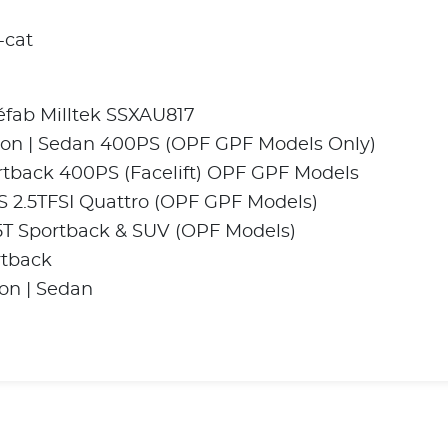
-cat
fab Milltek SSXAU817
loon | Sedan 400PS (OPF GPF Models Only)
ortback 400PS (Facelift) OPF GPF Models
S 2.5TFSI Quattro (OPF GPF Models)
.5T Sportback & SUV (OPF Models)
rtback
oon | Sedan