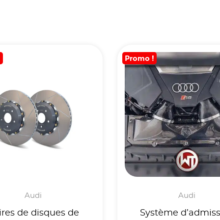
!
Promo !
Audi
Audi
ires de disques de
Système d’admiss