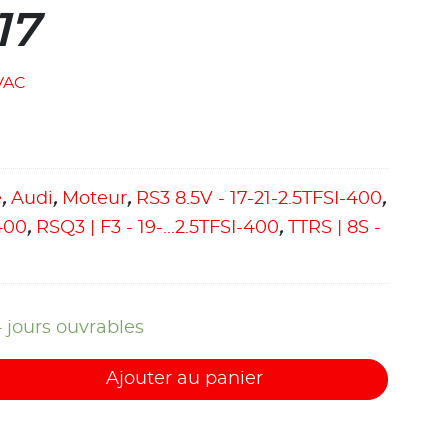
17
VAC
e
,
Audi
,
Moteur
,
RS3 8.5V - 17-21-2.5TFSI-400
,
-400
,
RSQ3 | F3 - 19-...2.5TFSI-400
,
TTRS | 8S -
4 jours ouvrables
Ajouter au panier