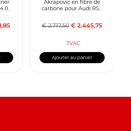
gner
Akrapovic en fibre de
4.0
carbone pour Audi RS6
C8 finition Matt
1,85
€
2.717,50
€
2.445,75
TVAC
r
Ajouter au panier