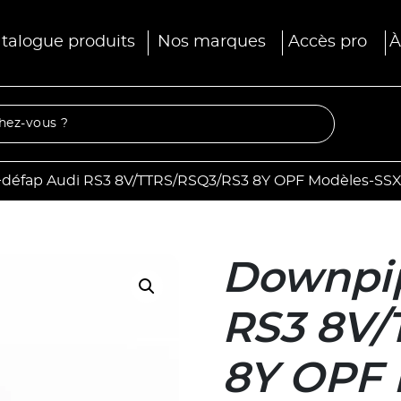
talogue produits
Nos marques
Accès pro
À
défap Audi RS3 8V/TTRS/RSQ3/RS3 8Y OPF Modèles-SS
Downpip
RS3 8V/
8Y OPF 