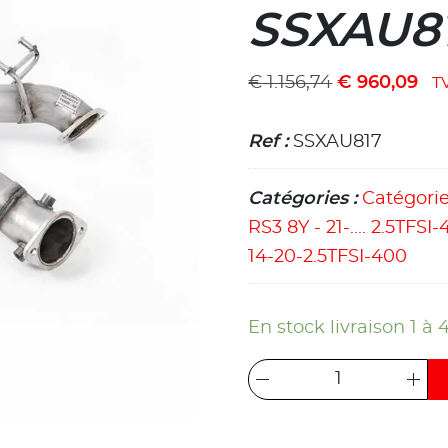
SSXAU8
€
1.156,74
€
960,09
T
Ref :
SSXAU817
Catégories :
Catégori
RS3 8Y - 21-.... 2.5TFSI
14-20-2.5TFSI-400
En stock livraison 1 à 