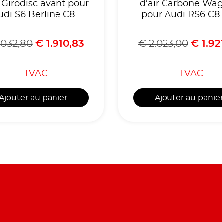
n Girodisc avant pour
d’air Carbone Wa
udi S6 Berline C8
pour Audi RS6 C8 
Quattro TDI
BiTurbo
.032,80
€
1.910,83
€
2.023,00
€
1.92
TVAC
TVAC
Ajouter au panier
Ajouter au panie