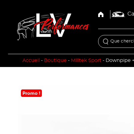
Ca
Accueil
-
Boutique
-
Milltek Sport
-
Downpipe +
Promo !