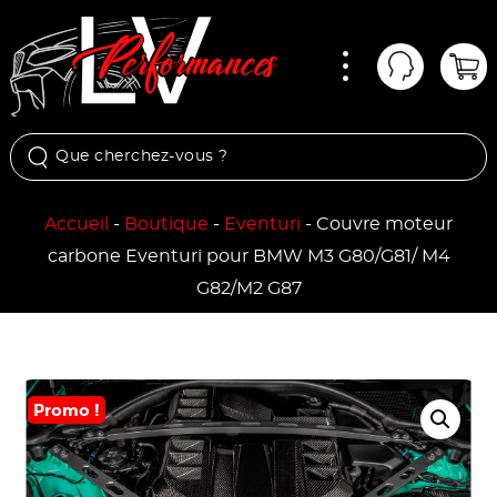
Menu
Mon comp
Pan
Accueil
-
Boutique
-
Eventuri
-
Couvre moteur
carbone Eventuri pour BMW M3 G80/G81/ M4
G82/M2 G87
Promo !