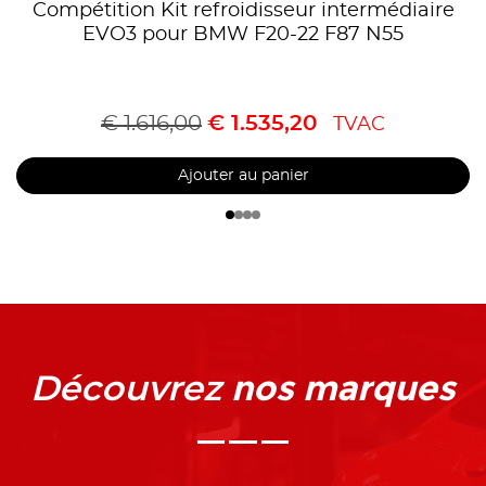
Compétition Kit refroidisseur intermédiaire
EVO3 pour BMW F20-22 F87 N55
€
1.616,00
€
1.535,20
TVAC
Ajouter au panier
nos marques
Découvrez