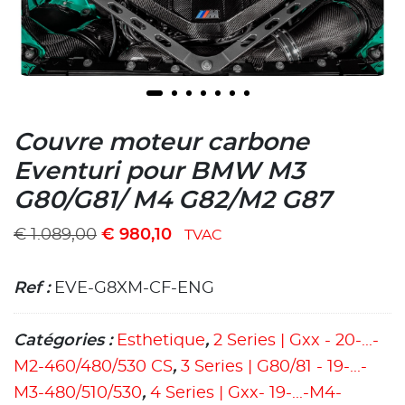
Couvre moteur carbone
Eventuri pour BMW M3
G80/G81/ M4 G82/M2 G87
€
1.089,00
€
980,10
TVAC
Ref :
EVE-G8XM-CF-ENG
Catégories :
Esthetique
,
2 Series | Gxx - 20-...-
M2-460/480/530 CS
,
3 Series | G80/81 - 19-...-
M3-480/510/530
,
4 Series | Gxx- 19-...-M4-