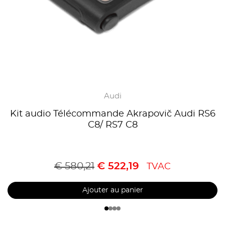
Audi
Kit audio Télécommande Akrapovič Audi RS6
C8/ RS7 C8
€
580,21
€
522,19
TVAC
Ajouter au panier