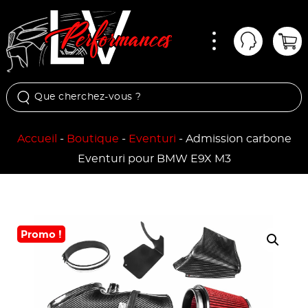
Menu
Mon comp
Pan
Accueil
-
Boutique
-
Eventuri
-
Admission carbone
Eventuri pour BMW E9X M3
Promo !