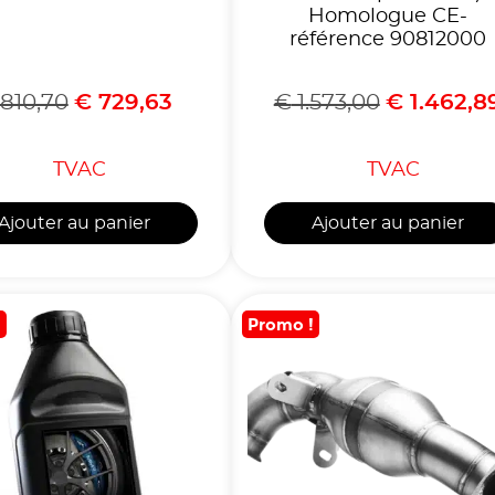
Homologue CE-
référence 90812000
810,70
€
729,63
€
1.573,00
€
1.462,8
TVAC
TVAC
Ajouter au panier
Ajouter au panier
!
Promo !