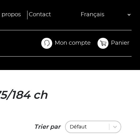
 propos
Contact
Mon compte
Panier
Mon compte
Panier
75/184 ch
Trier par
Trier par
Trier par
Trier par