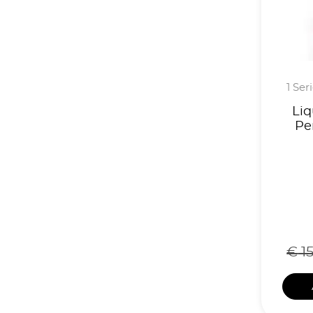
1 Ser
Liq
Pe
€
15