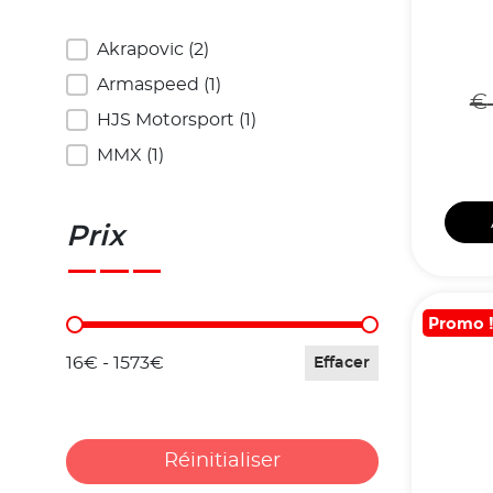
Marques
Akrapovic
(2)
Armaspeed
(1)
€
HJS Motorsport
(1)
MMX
(1)
Prix
Promo 
Prix
16€ - 1573€
Effacer
Réinitialiser