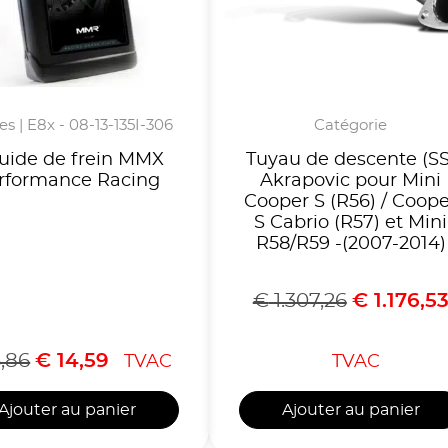
ies | E8x - 08-13-135I-306
Catégorie
uide de frein MMX
Tuyau de descente (SS
rformance Racing
Akrapovic pour Mini
Cooper S (R56) / Coope
S Cabrio (R57) et Mini
R58/R59 -(2007-2014)
€
1.307,26
€
1.176,5
,86
€
14,59
TVAC
TVAC
Ajouter au panier
Ajouter au panier