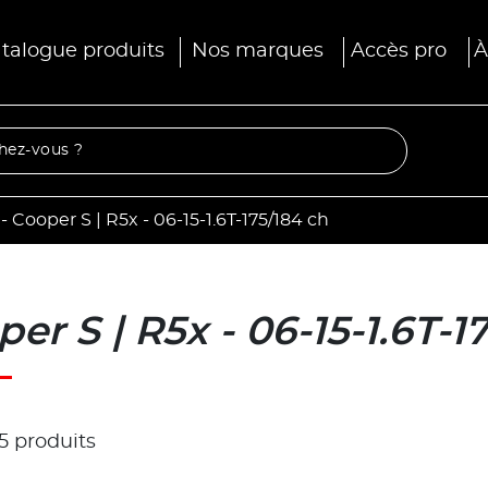
talogue produits
Nos marques
Accès pro
À
-
Cooper S | R5x - 06-15-1.6T-175/184 ch
er S | R5x - 06-15-1.6T-1
 5 produits