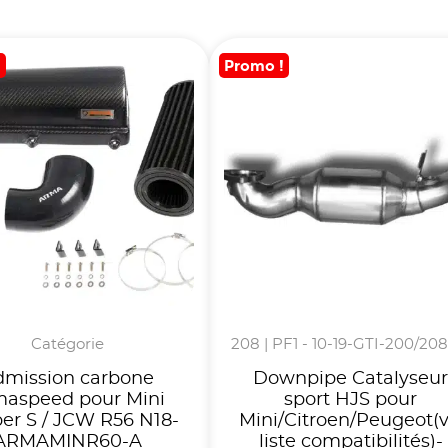
!
Promo !
Catégorie
208 | PF1 - 10-19-GTI-200/208
dmission carbone
Downpipe Catalyseu
maspeed pour Mini
sport HJS pour
er S / JCW R56 N18-
Mini/Citroen/Peugeot(v
ARMAMINR60-A
liste compatibilités)-