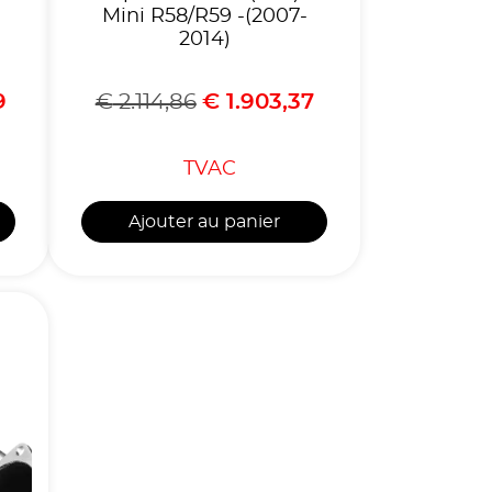
Mini R58/R59 -(2007-
2014)
9
€
2.114,86
€
1.903,37
TVAC
Ajouter au panier