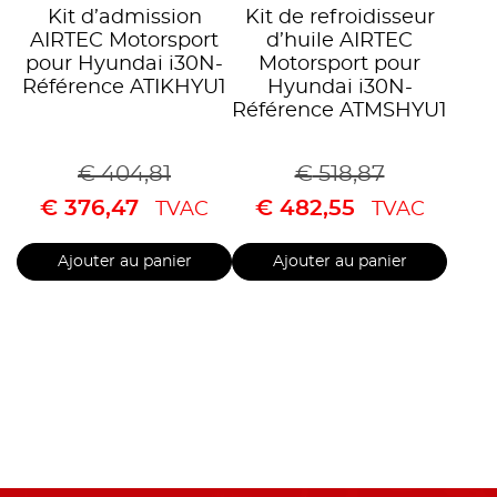
Kit d’admission
Kit de refroidisseur
AIRTEC Motorsport
d’huile AIRTEC
pour Hyundai i30N-
Motorsport pour
Référence ATIKHYU1
Hyundai i30N-
Référence ATMSHYU1
€
404,81
€
518,87
€
376,47
€
482,55
TVAC
TVAC
Ajouter au panier
Ajouter au panier