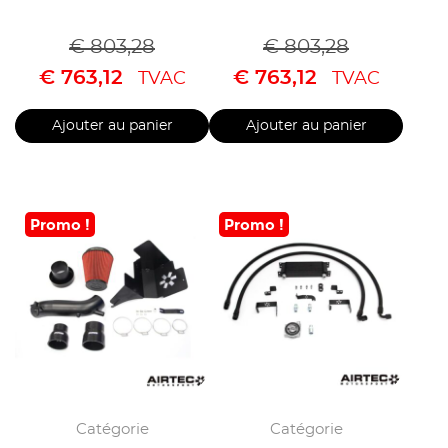
€
803,28
€
803,28
€
763,12
€
763,12
TVAC
TVAC
Ajouter au panier
Ajouter au panier
Promo !
Promo !
Catégorie
Catégorie