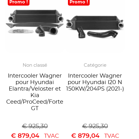
Promo !
Promo !
Non classé
Catégorie
Intercooler Wagner
Intercooler Wagner
pour Hyundai
pour Hyundai I20 N
Elantra/Veloster et
150KW/204PS (2021-)
Kia
Ceed/ProCeed/Forte
GT
€
925,30
€
925,30
€
879,04
€
879,04
TVAC
TVAC