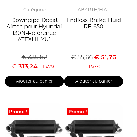
Catégorie
ABARTH/FIAT
Downpipe Decat
Endless Brake Fluid
Airtec pour Hyundai
RF-650
I30N-Référence
ATEXHHYU1
€
336,82
€
55,66
€
51,76
€
313,24
TVAC
TVAC
Ajouter au panier
Ajouter au panier
Promo !
Promo !