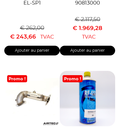
EL-SP1
90813000
€
2.117,50
€
262,00
€
1.969,28
€
243,66
TVAC
TVAC
Ajouter au panier
Ajouter au panier
Promo !
Promo !