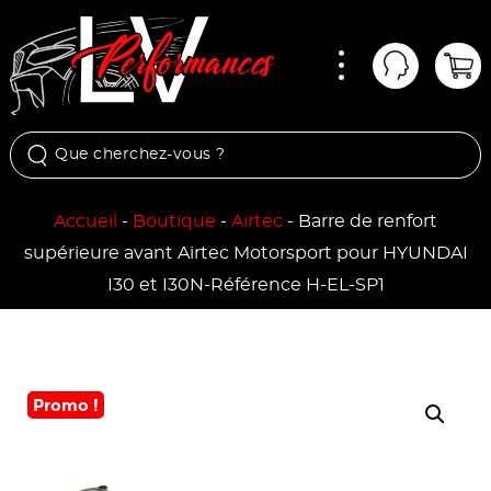
Menu
Mon comp
Pan
Accueil
-
Boutique
-
Airtec
-
Barre de renfort
supérieure avant Airtec Motorsport pour HYUNDAI
I30 et I30N-Référence H-EL-SP1
Promo !