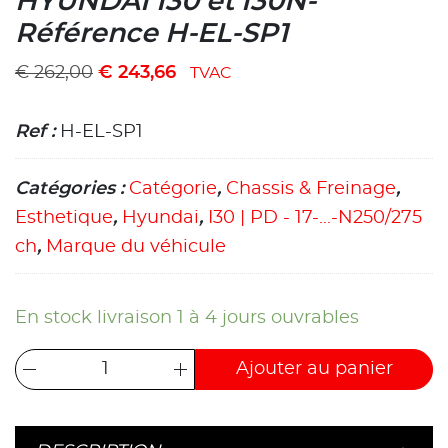
HYUNDAI I30 et I30N-
Référence H-EL-SP1
€
262,00
€
243,66
TVAC
Ref :
H-EL-SP1
Catégories :
Catégorie
,
Chassis & Freinage
,
Esthetique
,
Hyundai
,
I30 | PD - 17-...-N250/275
ch
,
Marque du véhicule
En stock livraison 1 à 4 jours ouvrables
Ajouter au panier