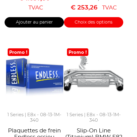
€
253,26
TVAC
TVAC
Ajouter au panier
Choix des options
Promo !
Promo !
1 Series | E8x - 08-13-1M-
1 Series | E8x - 08-13-1M-
340
340
Plaquettes de frein
Slip-On Line