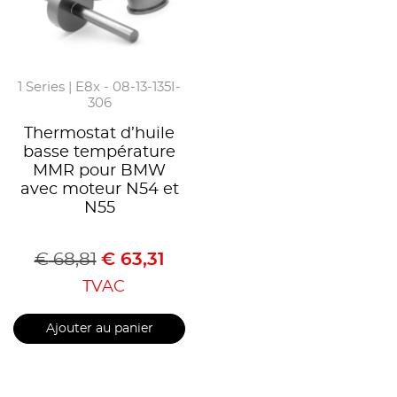
1 Series | E8x - 08-13-135I-
306
Thermostat d’huile
basse température
MMR pour BMW
avec moteur N54 et
N55
€
68,81
€
63,31
TVAC
Ajouter au panier