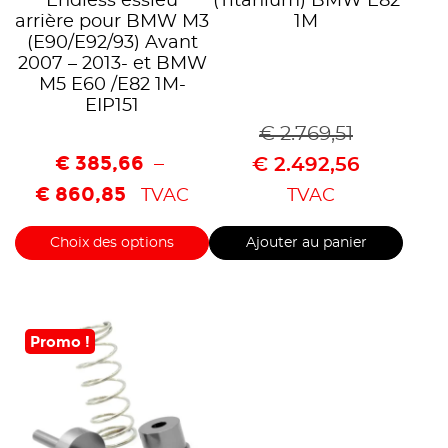
Endless essieu
(Titanium) BMW E82
arrière pour BMW M3
1M
(E90/E92/93) Avant
2007 – 2013- et BMW
M5 E60 /E82 1M-
EIP151
€
2.769,51
€
385,66
–
€
2.492,56
€
860,85
TVAC
TVAC
Choix des options
Ajouter au panier
Promo !