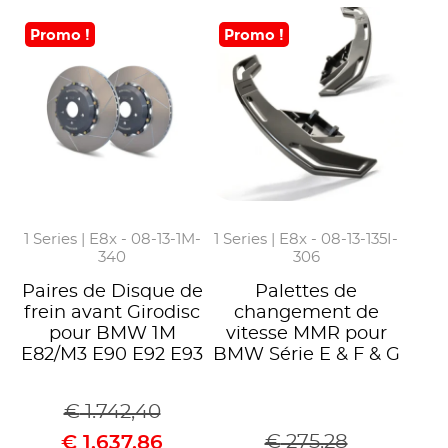
Promo !
Promo !
1 Series | E8x - 08-13-1M-
1 Series | E8x - 08-13-135I-
340
306
Paires de Disque de
Palettes de
frein avant Girodisc
changement de
pour BMW 1M
vitesse MMR pour
E82/M3 E90 E92 E93
BMW Série E & F & G
€
1.742,40
€
275,28
€
1.637,86