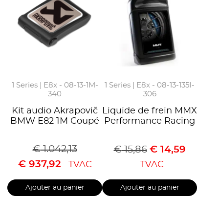
1 Series | E8x - 08-13-1M-
1 Series | E8x - 08-13-135I-
340
306
Kit audio Akrapovič
Liquide de frein MMX
BMW E82 1M Coupé
Performance Racing
€
1.042,13
€
15,86
€
14,59
€
937,92
TVAC
TVAC
Ajouter au panier
Ajouter au panier