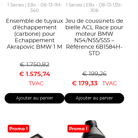
1 Series | E8x - 08-13-1M-
1 Series | E8x - 08-13-135I-
340
306
Ensemble de tuyaux
Jeu de coussinets de
d’échappement
bielle ACL Race pour
(carbone) pour
moteur BMW
Echappement
N54/N55/S55 –
Akrapovic BMW 1 M
Référence 6B1584H-
STD
€
1.750,82
€
199,26
€
1.575,74
€
179,33
TVAC
TVAC
Ajouter au panier
Ajouter au panier
Promo !
Promo !