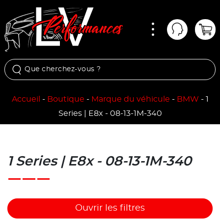
Menu
Mon comp
Pan
Accueil
-
Boutique
-
Marque du véhicule
-
BMW
-
1
Series | E8x - 08-13-1M-340
1 Series | E8x - 08-13-1M-340
Ouvrir les filtres