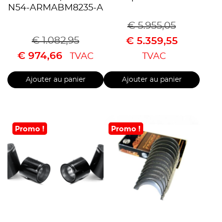
N54-ARMABM8235-A
€
5.955,05
€
1.082,95
€
5.359,55
€
974,66
TVAC
TVAC
Ajouter au panier
Ajouter au panier
Promo !
Promo !