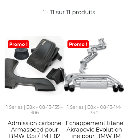
1 - 11 sur 11 produits
Promo !
Promo !
1 Series | E8x - 08-13-135I-
1 Series | E8x - 08-13-1M-
306
340
Admission carbone
Echappement titane
Armaspeed pour
Akrapovic Evolution
BMW 135i / 1M E82
Line pour BMW 1M