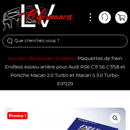
Menu
Mon comp
Pan
Accueil
-
Boutique
-
Endless
-
Plaquettes de frein
Endless essieu arrière pour Audi RS6 C7/ S6 C7/S8 et
Porsche Macan 2.0 Turbo et Macan S 3.0 Turbo-
EIP229
Promo !