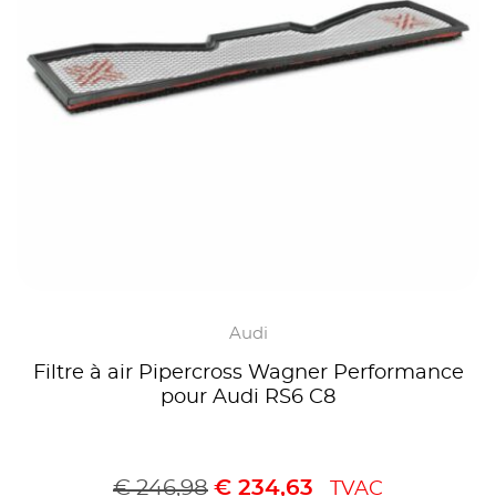
Audi
Filtre à air Pipercross Wagner Performance
pour Audi RS6 C8
€
246,98
€
234,63
TVAC