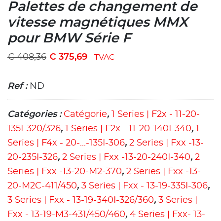
Palettes de changement de
vitesse magnétiques MMX
pour BMW Série F
€
408,36
€
375,69
TVAC
Ref :
ND
Catégories :
Catégorie
,
1 Series | F2x - 11-20-
135I-320/326
,
1 Series | F2x - 11-20-140I-340
,
1
Series | F4x - 20-...-135I-306
,
2 Series | Fxx -13-
20-235I-326
,
2 Series | Fxx -13-20-240I-340
,
2
Series | Fxx -13-20-M2-370
,
2 Series | Fxx -13-
20-M2C-411/450
,
3 Series | Fxx - 13-19-335I-306
,
3 Series | Fxx - 13-19-340I-326/360
,
3 Series |
Fxx - 13-19-M3-431/450/460
,
4 Series | Fxx- 13-