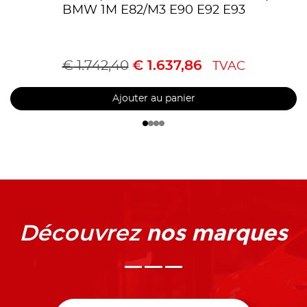
BMW 1M E82/M3 E90 E92 E93
€
1.742,40
€
1.637,86
TVAC
Ajouter au panier
nos marques
Découvrez