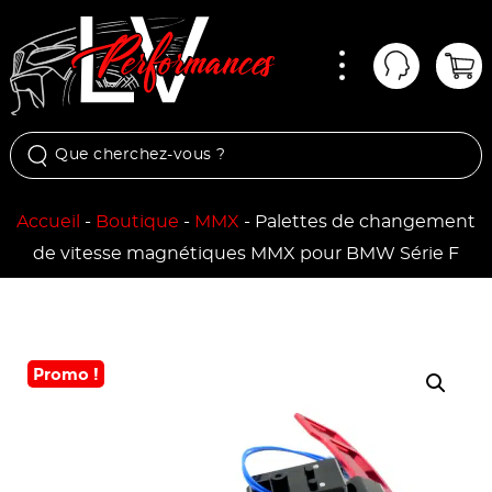
Menu
Mon comp
Pan
Accueil
-
Boutique
-
MMX
-
Palettes de changement
de vitesse magnétiques MMX pour BMW Série F
Promo !