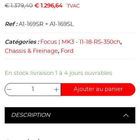
€
1.379,40
€
1.296,64
TVAC
Ref :
A1-169SR + A1-169SL
Catégories :
Focus | MK3 - 11-18-RS-350ch
,
Chassis & Freinage
,
Ford
En stock livraison 1 à 4 jours ouvrables
Ajouter au panier
DESCRIPTION