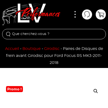
Menu
Mon comp
Pan
Accueil
-
Boutique
-
Girodisc
-
Paires de Disques de
frein avant Girodisc pour Ford Focus RS MK3-2011-
2018
Promo !