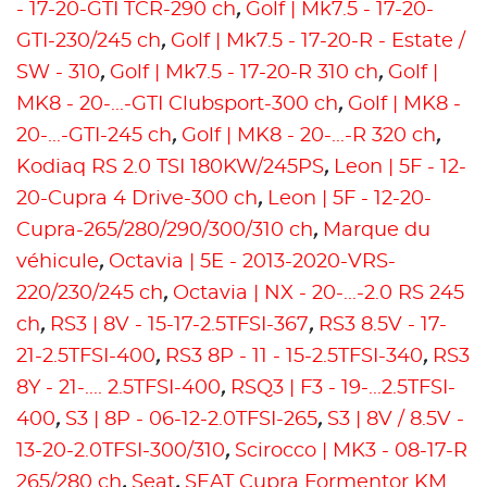
- 17-20-GTI TCR-290 ch
,
Golf | Mk7.5 - 17-20-
GTI-230/245 ch
,
Golf | Mk7.5 - 17-20-R - Estate /
SW - 310
,
Golf | Mk7.5 - 17-20-R 310 ch
,
Golf |
MK8 - 20-...-GTI Clubsport-300 ch
,
Golf | MK8 -
20-...-GTI-245 ch
,
Golf | MK8 - 20-...-R 320 ch
,
Kodiaq RS 2.0 TSI 180KW/245PS
,
Leon | 5F - 12-
20-Cupra 4 Drive-300 ch
,
Leon | 5F - 12-20-
Cupra-265/280/290/300/310 ch
,
Marque du
véhicule
,
Octavia | 5E - 2013-2020-VRS-
220/230/245 ch
,
Octavia | NX - 20-...-2.0 RS 245
ch
,
RS3 | 8V - 15-17-2.5TFSI-367
,
RS3 8.5V - 17-
21-2.5TFSI-400
,
RS3 8P - 11 - 15-2.5TFSI-340
,
RS3
8Y - 21-.... 2.5TFSI-400
,
RSQ3 | F3 - 19-...2.5TFSI-
400
,
S3 | 8P - 06-12-2.0TFSI-265
,
S3 | 8V / 8.5V -
13-20-2.0TFSI-300/310
,
Scirocco | MK3 - 08-17-R
265/280 ch
,
Seat
,
SEAT Cupra Formentor KM