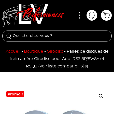
Menu
Mon comp
Pan
Accueil
-
Boutique
-
Girodisc
-
Paires de disques de
frein arrière Girodisc pour Audi RS3 8P/8V/8Y et
RSQ3 (Voir liste compatibilités)
Promo !