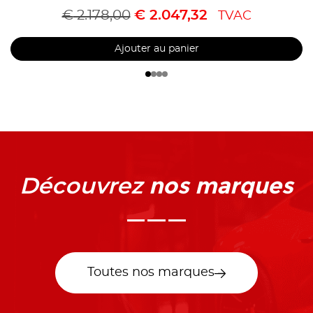
€
2.178,00
€
2.047,32
TVAC
Ajouter au panier
nos marques
Découvrez
Toutes nos marques