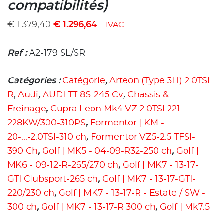
compatibilités)
€
1.379,40
€
1.296,64
TVAC
Ref :
A2-179 SL/SR
Catégories :
Catégorie
,
Arteon (Type 3H) 2.0TSI
R
,
Audi
,
AUDI TT 8S-245 Cv
,
Chassis &
Freinage
,
Cupra Leon Mk4 VZ 2.0TSI 221-
228KW/300-310PS
,
Formentor | KM -
20-...-2.0TSI-310 ch
,
Formentor VZ5-2.5 TFSI-
390 Ch
,
Golf | MK5 - 04-09-R32-250 ch
,
Golf |
MK6 - 09-12-R-265/270 ch
,
Golf | MK7 - 13-17-
GTI Clubsport-265 ch
,
Golf | MK7 - 13-17-GTI-
220/230 ch
,
Golf | MK7 - 13-17-R - Estate / SW -
300 ch
,
Golf | MK7 - 13-17-R 300 ch
,
Golf | Mk7.5