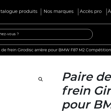
talogue produits
Nos marques
Accès pro
À
s de frein Girodisc arrière pour BMW F87 M2 Compétitio
Paire d
frein Gi
pour B