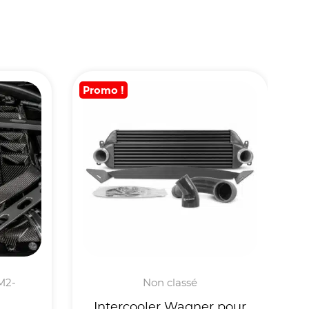
Promo !
-M2-
Non classé
Intercooler Wagner pour