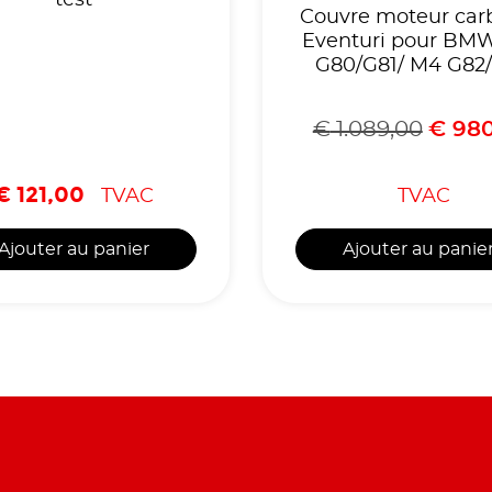
Couvre moteur car
Eventuri pour BM
G80/G81/ M4 G82
G87
€
1.089,00
€
980
€
121,00
TVAC
TVAC
Ajouter au panier
Ajouter au panie