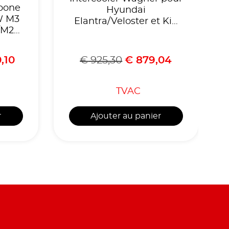
bone
Hyundai
W M3
Elantra/Veloster et Kia
/M2
Ceed/ProCeed/Forte GT
,10
€
925,30
€
879,04
TVAC
r
Ajouter au panier