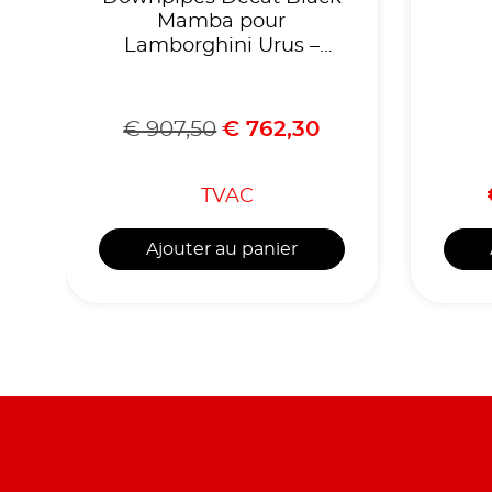
Mamba pour
Lamborghini Urus –
Audi RSQ8 – Porsche
Cayenne 4.0T
€
907,50
€
762,30
TVAC
Ajouter au panier