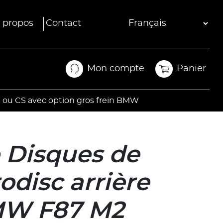
 propos
Contact
Mon compte
Panier
Mon compte
Panier
n ou CS avec option gros frein BMW
e Disques de
rodisc arrière
MW F87 M2