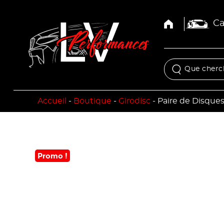
Ca
Accueil
-
Boutique
-
Girodisc
-
Paire de Disque
Promo !