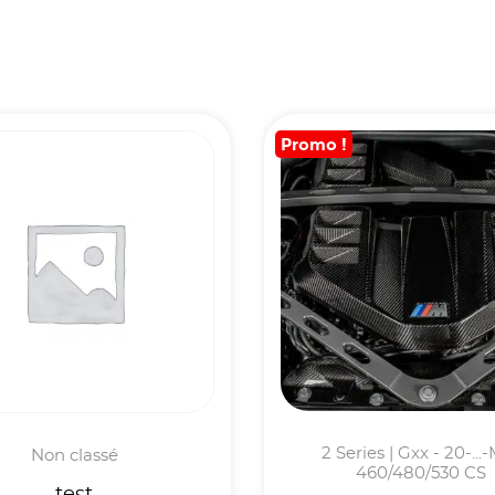
Promo !
2 Series | Gxx - 20-...
Non classé
460/480/530 CS
test