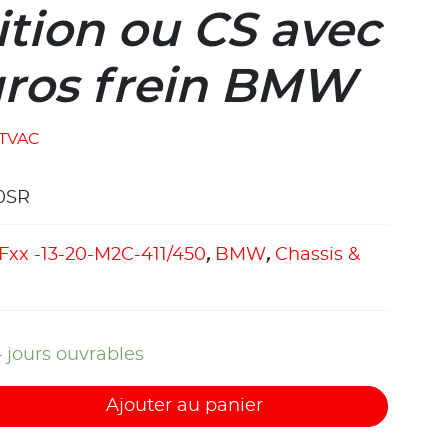
tion ou CS avec
gros frein BMW
TVAC
0SR
| Fxx -13-20-M2C-411/450
,
BMW
,
Chassis &
4 jours ouvrables
Ajouter au panier