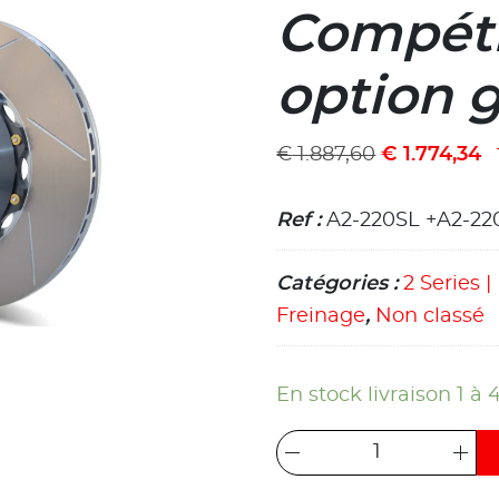
Compéti
option 
€
1.887,60
€
1.774,34
Ref :
A2-220SL +A2-22
Catégories :
2 Series 
Freinage
,
Non classé
En stock livraison 1 à 