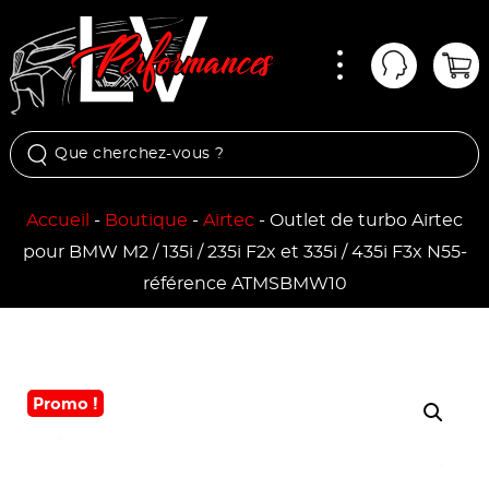
Menu
Mon comp
Pan
Accueil
-
Boutique
-
Airtec
-
Outlet de turbo Airtec
pour BMW M2 / 135i / 235i F2x et 335i / 435i F3x N55-
référence ATMSBMW10
Promo !