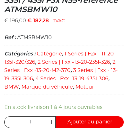
335i / 435i F3x N55-référence
ATMSBMW10
€
196,00
€
182,28
TVAC
Ref :
ATMSBMW10
Catégories :
Catégorie
,
1 Series | F2x - 11-20-
135I-320/326
,
2 Series | Fxx -13-20-235I-326
,
2
Series | Fxx -13-20-M2-370
,
3 Series | Fxx - 13-
19-335I-306
,
4 Series | Fxx- 13-19-435I-306
,
BMW
,
Marque du véhicule
,
Moteur
En stock livraison 1 à 4 jours ouvrables
Ajouter au panier