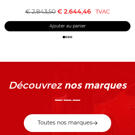
€
2.843,50
€
2.644,46
TVAC
Ajouter au panier
nos marques
Découvrez
Toutes nos marques