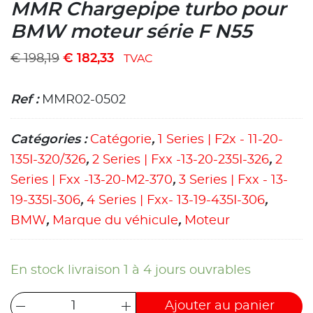
MMR Chargepipe turbo pour
BMW moteur série F N55
€
198,19
€
182,33
TVAC
Ref :
MMR02-0502
Catégories :
Catégorie
,
1 Series | F2x - 11-20-
135I-320/326
,
2 Series | Fxx -13-20-235I-326
,
2
Series | Fxx -13-20-M2-370
,
3 Series | Fxx - 13-
19-335I-306
,
4 Series | Fxx- 13-19-435I-306
,
BMW
,
Marque du véhicule
,
Moteur
En stock livraison 1 à 4 jours ouvrables
Ajouter au panier