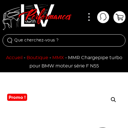
Menu
Mon comp
Pan
Accueil
-
Boutique
-
MMX
-
MMR Chargepipe turbo
pour BMW moteur série F N55
Promo !