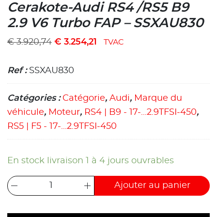
Cerakote-Audi RS4 /RS5 B9
2.9 V6 Turbo FAP – SSXAU830
€
3.920,74
€
3.254,21
TVAC
Ref :
SSXAU830
Catégories :
Catégorie
,
Audi
,
Marque du
véhicule
,
Moteur
,
RS4 | B9 - 17-...2.9TFSI-450
,
RS5 | F5 - 17-...2.9TFSI-450
En stock livraison 1 à 4 jours ouvrables
Ajouter au panier