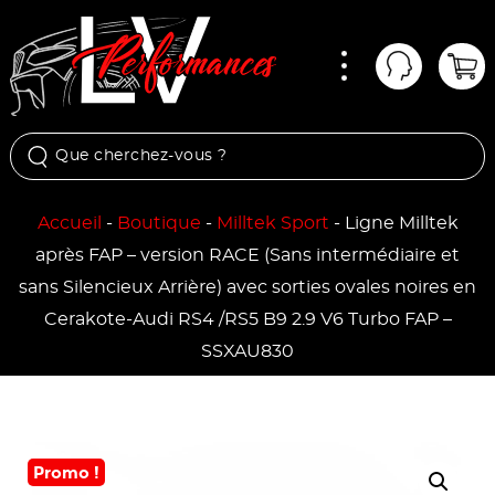
Menu
Mon comp
Pan
Accueil
-
Boutique
-
Milltek Sport
-
Ligne Milltek
après FAP – version RACE (Sans intermédiaire et
sans Silencieux Arrière) avec sorties ovales noires en
Cerakote-Audi RS4 /RS5 B9 2.9 V6 Turbo FAP –
SSXAU830
Promo !