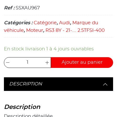
Ref :
SSXAU967
Catégories :
Catégorie
,
Audi
,
Marque du
véhicule
,
Moteur
,
RS3 8Y - 21-.... 2.5TFSI-400
En stock livraison 1 à 4 jours ouvrables
Ajouter au panier
DESCRIPTION
Description
Description détaillée