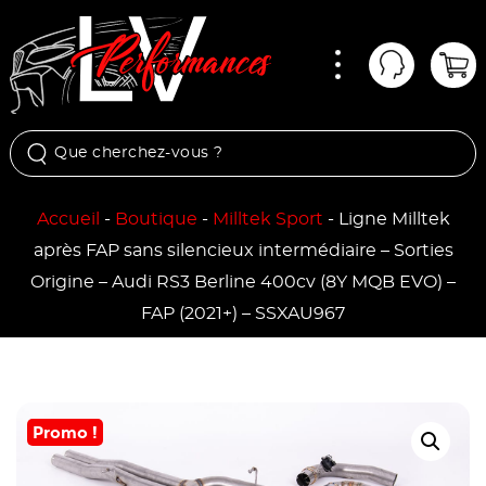
Menu
Mon comp
Pan
Accueil
-
Boutique
-
Milltek Sport
-
Ligne Milltek
après FAP sans silencieux intermédiaire – Sorties
Origine – Audi RS3 Berline 400cv (8Y MQB EVO) –
FAP (2021+) – SSXAU967
Promo !