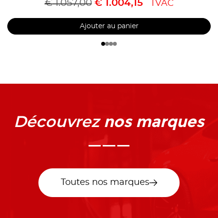
€
1.057,00
€
1.004,15
TVAC
Ajouter au panier
nos marques
Découvrez
Toutes nos marques