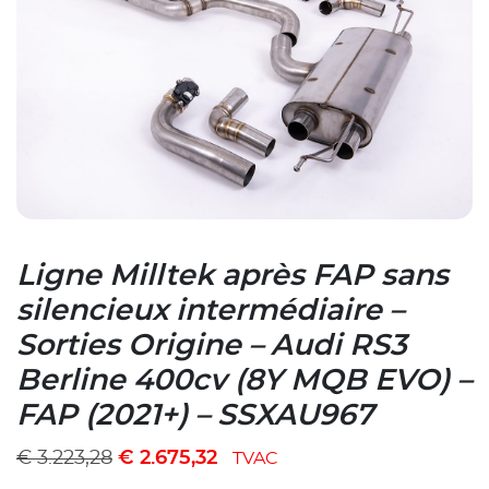
Ligne Milltek après FAP sans
silencieux intermédiaire –
Sorties Origine – Audi RS3
Berline 400cv (8Y MQB EVO) –
FAP (2021+) – SSXAU967
€
3.223,28
€
2.675,32
TVAC