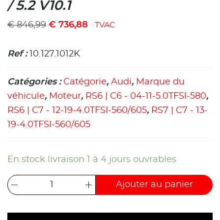
/ 5.2 V10.1
€
846,99
€
736,88
TVAC
Ref :
10.127.1012K
Catégories :
Catégorie
,
Audi
,
Marque du
véhicule
,
Moteur
,
RS6 | C6 - 04-11-5.0TFSI-580
,
RS6 | C7 - 12-19-4.0TFSI-560/605
,
RS7 | C7 - 13-
19-4.0TFSI-560/605
En stock livraison 1 à 4 jours ouvrables
Ajouter au panier