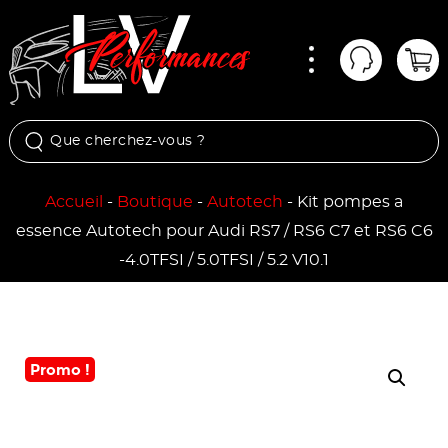
Menu
Mon comp
Pan
Accueil
-
Boutique
-
Autotech
-
Kit pompes a
essence Autotech pour Audi RS7 / RS6 C7 et RS6 C6
-4.0TFSI / 5.0TFSI / 5.2 V10.1
Promo !