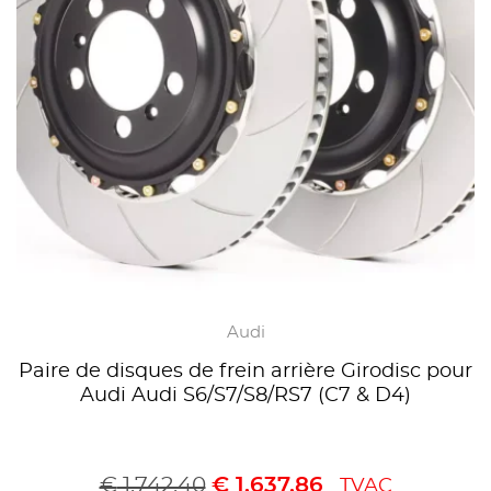
Audi
Paire de disques de frein arrière Girodisc pour
Audi Audi S6/S7/S8/RS7 (C7 & D4)
€
1.742,40
€
1.637,86
TVAC