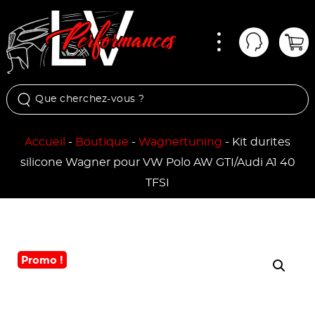
Menu
Mon comp
Pan
Accueil
-
Boutique
-
Wagnertuning
-
Kit durites
silicone Wagner pour VW Polo AW GTI/Audi A1 40
TFSI
Promo !