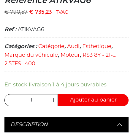
Référence ATIKVAG6
€
790,57
€
735,23
TVAC
Ref :
ATIKVAG6
Catégories :
Catégorie
,
Audi
,
Esthetique
,
Marque du véhicule
,
Moteur
,
RS3 8Y - 21-....
2.5TFSI-400
En stock livraison 1 à 4 jours ouvrables
Ajouter au panier
DESCRIPTION