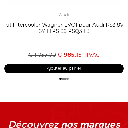
Audi
Kit Intercooler Wagner EVO1 pour Audi RS3 8V
8Y TTRS 8S RSQ3 F3
€
1.037,00
€
985,15
TVAC
Ajouter au panier
nos marques
Découvrez