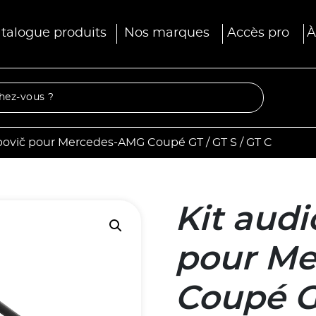
talogue produits
Nos marques
Accès pro
À
povič pour Mercedes-AMG Coupé GT / GT S / GT C
Kit aud
pour M
Coupé GT