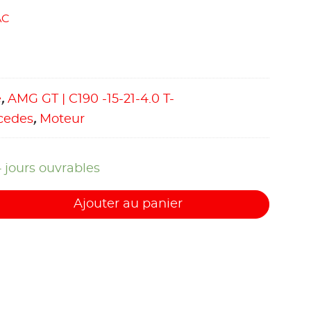
AC
e
,
AMG GT | C190 -15-21-4.0 T-
cedes
,
Moteur
4 jours ouvrables
Ajouter au panier