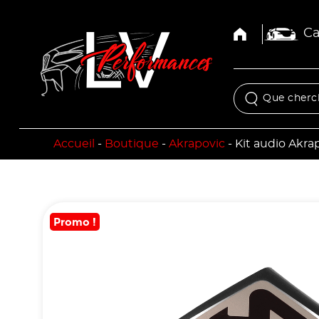
Ca
Accueil
-
Boutique
-
Akrapovic
-
Kit audio Akra
Promo !