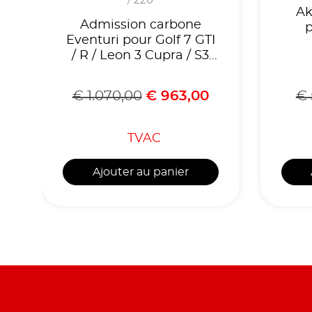
/ 220
Ak
Admission carbone
p
Eventuri pour Golf 7 GTI
/ R / Leon 3 Cupra / S3
8V
€
1.070,00
€
963,00
€
TVAC
Ajouter au panier