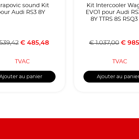
rapovic sound Kit
Kit Intercooler Wa
our Audi RS3 8Y
EVO1 pour Audi RS
8Y TTRS 8S RSQ3
539,42
€
485,48
€
1.037,00
€
985
TVAC
TVAC
Ajouter au panier
Ajouter au panie