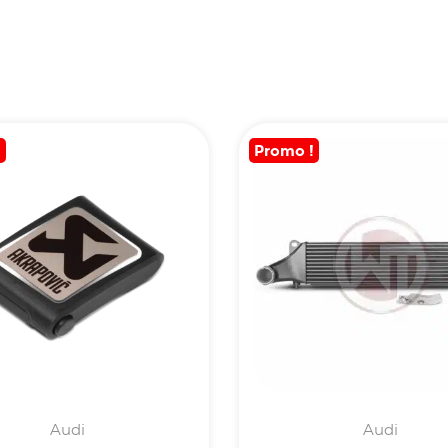
!
Promo !
Audi
Audi