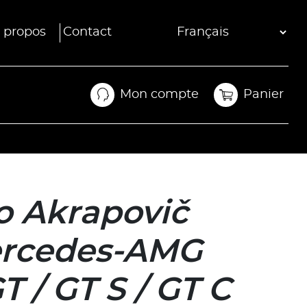
 propos
Contact
Mon compte
Panier
Mon compte
Panier
io Akrapovič
ercedes-AMG
 / GT S / GT C