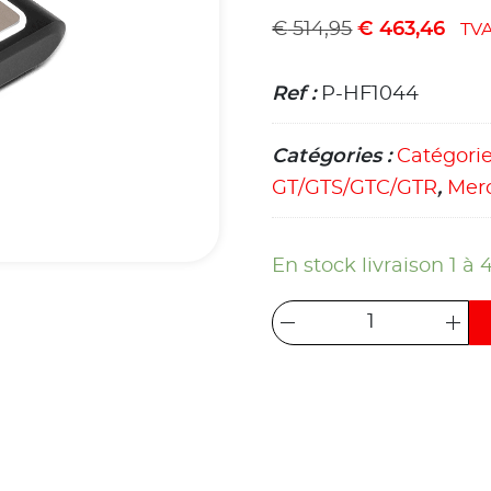
€
514,95
€
463,46
TV
Ref :
P-HF1044
Catégories :
Catégori
GT/GTS/GTC/GTR
,
Mer
En stock livraison 1 à 