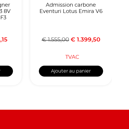
gner
Admission carbone
3 8V
Eventuri Lotus Emira V6
 F3
,15
€
1.555,00
€
1.399,50
TVAC
r
Ajouter au panier