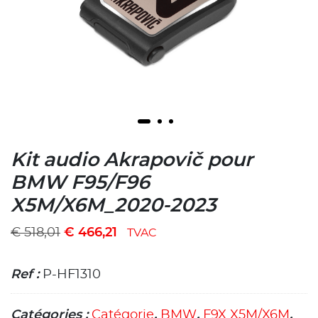
Kit audio Akrapovič pour
BMW F95/F96
X5M/X6M_2020-2023
€
518,01
€
466,21
TVAC
Ref :
P-HF1310
Catégories :
Catégorie
,
BMW
,
F9X X5M/X6M
,