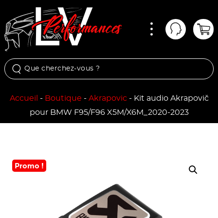
Menu
Mon comp
Pan
Accueil
-
Boutique
-
Akrapovic
-
Kit audio Akrapovič
pour BMW F95/F96 X5M/X6M_2020-2023
Promo !