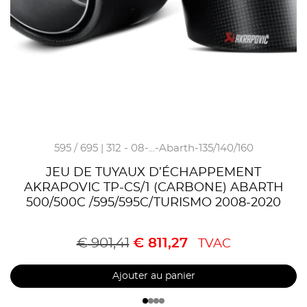
595 / 695 | 312 - 08-...-Abarth-135/140/160
JEU DE TUYAUX D’ÉCHAPPEMENT
AKRAPOVIC TP-CS/1 (CARBONE) ABARTH
500/500C /595/595C/TURISMO 2008-2020
€
901,41
€
811,27
TVAC
Ajouter au panier