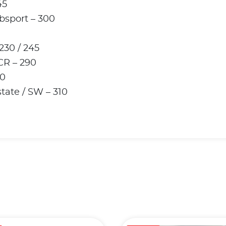
45
bsport – 300
230 / 245
CR – 290
10
tate / SW – 310