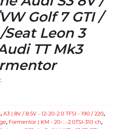
ne Audi S3 8V /
VW Golf 7 GTI /
 /Seat Leon 3
 Audi TT Mk3
ormentor
C
e
,
A3 | 8V / 8.5V - 12-20-2.0 TFSI - 190 / 220
,
age
,
Formentor | KM - 20-...-2.0TSI-310 ch
,