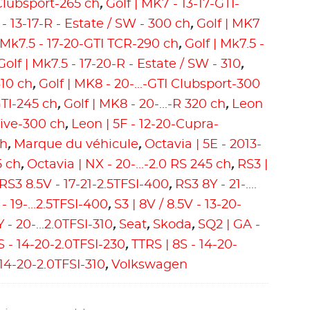
 Clubsport-265 ch
,
Golf | MK7 - 13-17-GTI-
 - 13-17-R - Estate / SW - 300 ch
,
Golf | MK7
| Mk7.5 - 17-20-GTI TCR-290 ch
,
Golf | Mk7.5 -
Golf | Mk7.5 - 17-20-R - Estate / SW - 310
,
310 ch
,
Golf | MK8 - 20-...-GTI Clubsport-300
GTI-245 ch
,
Golf | MK8 - 20-...-R 320 ch
,
Leon
rive-300 ch
,
Leon | 5F - 12-20-Cupra-
ch
,
Marque du véhicule
,
Octavia | 5E - 2013-
5 ch
,
Octavia | NX - 20-...-2.0 RS 245 ch
,
RS3 |
RS3 8.5V - 17-21-2.5TFSI-400
,
RS3 8Y - 21-....
- 19-...2.5TFSI-400
,
S3 | 8V / 8.5V - 13-20-
Y - 20-...2.0TFSI-310
,
Seat
,
Skoda
,
SQ2 | GA -
8S - 14-20-2.0TFSI-230
,
TTRS | 8S - 14-20-
 14-20-2.0TFSI-310
,
Volkswagen