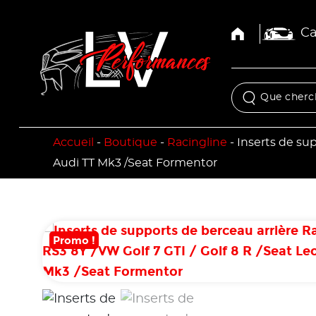
Ca
Accueil
-
Boutique
-
Racingline
-
Inserts de sup
Audi TT Mk3 /Seat Formentor
Promo !