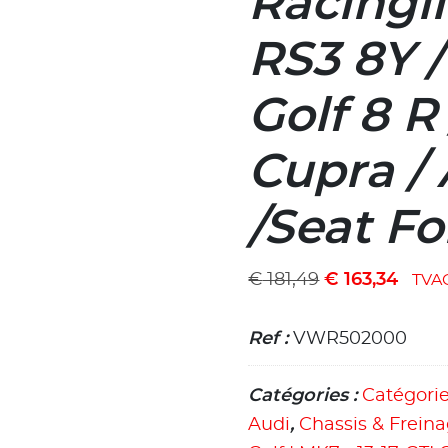
Racingli
RS3 8Y /
Golf 8 R
Cupra /
/Seat F
€
181,49
€
163,34
TVA
Ref :
VWR502000
Catégories :
Catégori
Audi
,
Chassis & Frein