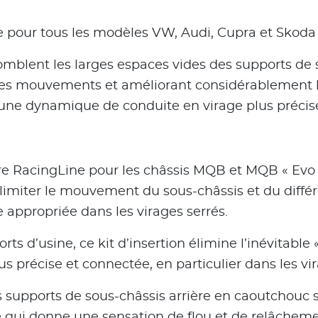
e pour tous les modèles VW, Audi, Cupra et Skoda
comblent les larges espaces vides des supports de s
i les mouvements et améliorant considérablement la
si une dynamique de conduite en virage plus précis
ière RacingLine pour les châssis MQB et MQB « Evo
 limiter le mouvement du sous-châssis et du diffé
 appropriée dans les virages serrés.
ts d’usine, ce kit d’insertion élimine l’inévitable
s précise et connectée, en particulier dans les vir
 supports de sous-châssis arrière en caoutchouc 
qui donne une sensation de flou et de relâchement