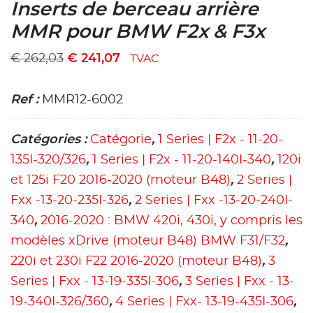
Inserts de berceau arrière
MMR pour BMW F2x & F3x
€
262,03
€
241,07
TVAC
Ref :
MMR12-6002
Catégories :
Catégorie
,
1 Series | F2x - 11-20-
135I-320/326
,
1 Series | F2x - 11-20-140I-340
,
120i
et 125i F20 2016-2020 (moteur B48)
,
2 Series |
Fxx -13-20-235I-326
,
2 Series | Fxx -13-20-240I-
340
,
2016-2020 : BMW 420i, 430i, y compris les
modèles xDrive (moteur B48) BMW F31/F32
,
220i et 230i F22 2016-2020 (moteur B48)
,
3
Series | Fxx - 13-19-335I-306
,
3 Series | Fxx - 13-
19-340I-326/360
,
4 Series | Fxx- 13-19-435I-306
,