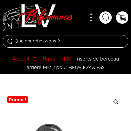
Menu
Mon comp
Pan
Accueil
-
Boutique
-
MMX
-
Inserts de berceau
arrière MMR pour BMW F2x & F3x
Promo !