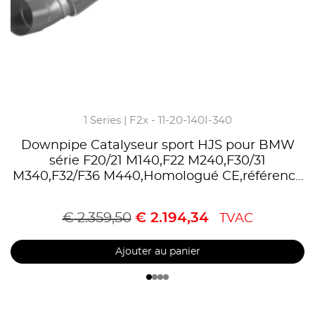
1 Series | F2x - 11-20-140I-340
Downpipe Catalyseur sport HJS pour BMW
série F20/21 M140,F22 M240,F30/31
M340,F32/F36 M440,Homologué CE,référence
90822055
€
2.359,50
€
2.194,34
TVAC
Ajouter au panier