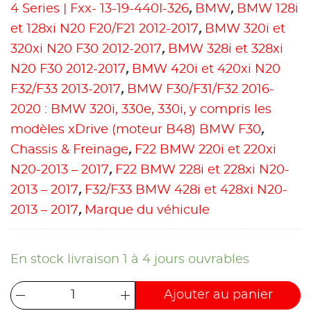
4 Series | Fxx- 13-19-440I-326
,
BMW
,
BMW 128i
et 128xi N20 F20/F21 2012-2017
,
BMW 320i et
320xi N20 F30 2012-2017
,
BMW 328i et 328xi
N20 F30 2012-2017
,
BMW 420i et 420xi N20
F32/F33 2013-2017
,
BMW F30/F31/F32 2016-
2020 : BMW 320i, 330e, 330i, y compris les
modèles xDrive (moteur B48) BMW F30
,
Chassis & Freinage
,
F22 BMW 220i et 220xi
N20-2013 – 2017
,
F22 BMW 228i et 228xi N20-
2013 – 2017
,
F32/F33 BMW 428i et 428xi N20-
2013 – 2017
,
Marque du véhicule
En stock livraison 1 à 4 jours ouvrables
Ajouter au panier