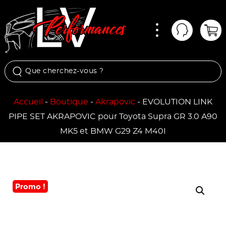
Menu
Mon comp
Pan
Accueil
-
Boutique
-
Akrapovic
-
EVOLUTION LINK
PIPE SET AKRAPOVIC pour Toyota Supra GR 3.0 A90
MK5 et BMW G29 Z4 M40I
Promo !