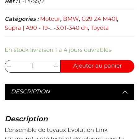
Ref :
E-TY/SS/2
Catégories :
Moteur
,
BMW
,
G29 Z4 M40I
,
Supra | A90 - 19-...-3.0T-340 ch
,
Toyota
En stock livraison 1 à 4 jours ouvrables
Ajouter au panier
DESCRIPTION
Description
L’ensemble de tuyaux Evolution Link