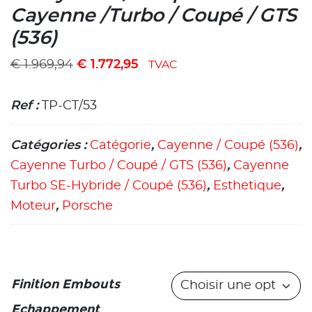
Cayenne /Turbo / Coupé / GTS
(536)
€
1.969,94
€
1.772,95
TVAC
Ref :
TP-CT/53
Catégories :
Catégorie
,
Cayenne / Coupé (536)
,
Cayenne Turbo / Coupé / GTS (536)
,
Cayenne
Turbo SE-Hybride / Coupé (536)
,
Esthetique
,
Moteur
,
Porsche
Finition Embouts
Echappement