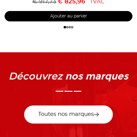
€
917,73
€
825,96
TVAC
Ajouter au panier
nos marques
Découvrez
Toutes nos marques