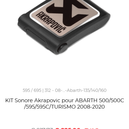
595 / 695 | 312 - 08-...-Abarth-135/140/160
KIT Sonore Akrapovic pour ABARTH 500/500C
/595/595C/TURISMO 2008-2020