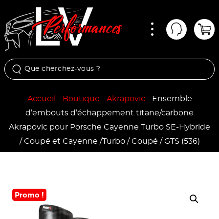
Menu
Mon comp
Pan
Accueil
-
Boutique
-
Akrapovic
-
Ensemble
d’embouts d’échappement titane/carbone
Akrapovic pour Porsche Cayenne Turbo SE-Hybride
/ Coupé et Cayenne /Turbo / Coupé / GTS (536)
Promo !