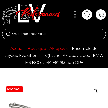
Menu
Mon comp
Pan
Accueil
-
Boutique
-
Akrapovic
-
Ensemble de
tuyaux Evolution Link (titane) Akrapovic pour BMW
M3 F80 et M4 F82/83 non OPF
Promo !