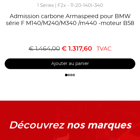
1 Series | F2x - 11-20-140I-340
Admission carbone Armaspeed pour BMW
série F M140/M240/M340 /m440 -moteur B58
€
1.464,00
€
1.317,60
TVAC
Ajouter au panier
nos marques
Découvrez