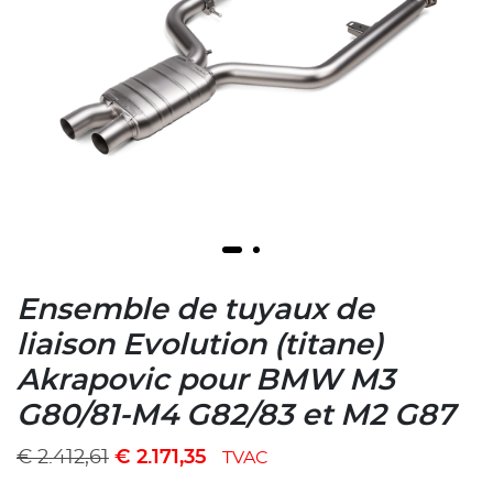
Ensemble de tuyaux de
liaison Evolution (titane)
Akrapovic pour BMW M3
G80/81-M4 G82/83 et M2 G87
€
2.412,61
€
2.171,35
TVAC