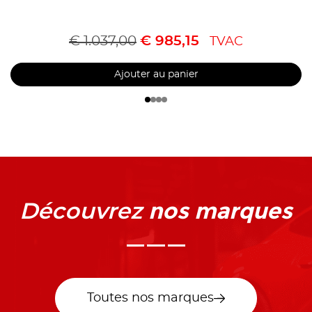
€
1.037,00
€
985,15
TVAC
Ajouter au panier
nos marques
Découvrez
Toutes nos marques