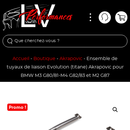
Menu
Mon comp
Pan
Accueil
-
Boutique
-
Akrapovic
-
Ensemble de
tuyaux de liaison Evolution (titane) Akrapovic pour
BMW M3 G80/81-M4 G82/83 et M2 G87
Promo !