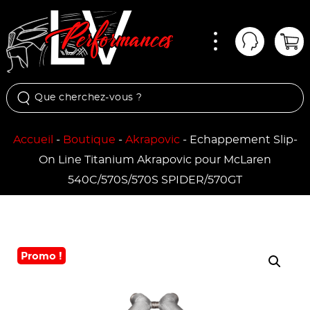
Menu
Mon comp
Pan
Accueil
-
Boutique
-
Akrapovic
-
Echappement Slip-
On Line Titanium Akrapovic pour McLaren
540C/570S/570S SPIDER/570GT
Promo !