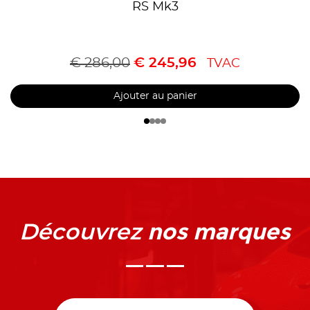
RS Mk3
€
286,00
€
245,96
TVAC
Ajouter au panier
nos marques
Découvrez