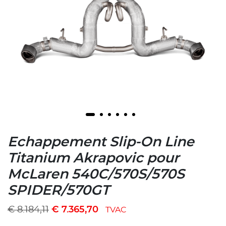
Echappement Slip-On Line
Titanium Akrapovic pour
McLaren 540C/570S/570S
SPIDER/570GT
€
8.184,11
€
7.365,70
TVAC