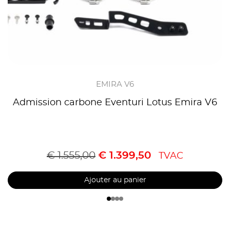
EMIRA V6
Admission carbone Eventuri Lotus Emira V6
€
1.555,00
€
1.399,50
TVAC
Ajouter au panier