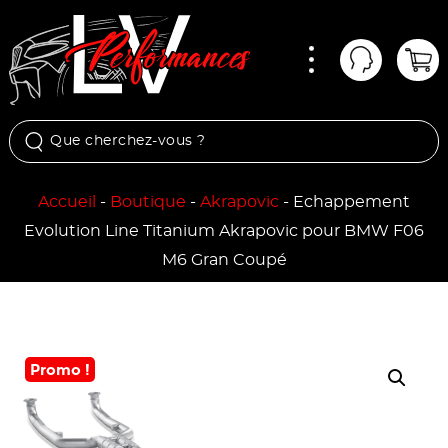
Menu
Mon comp
Pan
Accueil
-
Boutique
-
Akrapovic
-
Echappement
Evolution Line Titanium Akrapovic pour BMW F06
M6 Gran Coupé
Promo !