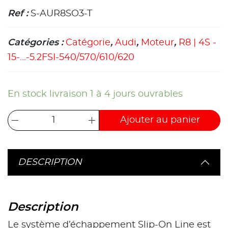
Ref :
S-AUR8SO3-T
Catégories :
Catégorie
,
Audi
,
Moteur
,
R8 | 4S -
15-...-5.2FSI-540/570/610/620
En stock livraison 1 à 4 jours ouvrables
Ajouter au panier
DESCRIPTION
Description
Le système d’échappement Slip-On Line est