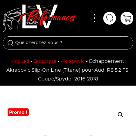
Menu
Mon comp
Pan
Accueil
-
Boutique
-
Akrapovic
-
Échappement
Akrapovic Slip-On Line (Titane) pour Audi R8 5.2 FSI
Coupé/Spyder 2016-2018
Promo !