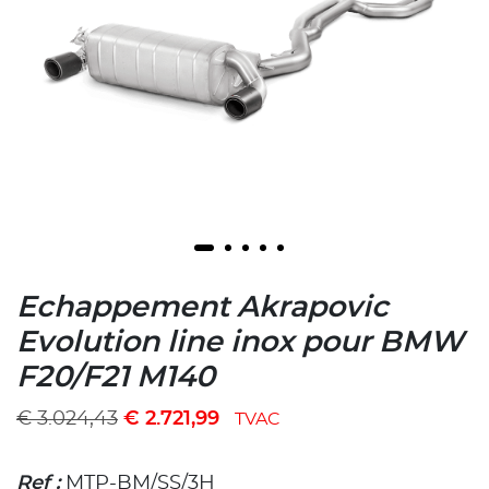
Echappement Akrapovic
Evolution line inox pour BMW
F20/F21 M140
€
3.024,43
€
2.721,99
TVAC
Ref :
MTP-BM/SS/3H