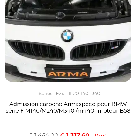
1 Series | F2x - 11-20-140I-340
Admission carbone Armaspeed pour BMW
série F M140/M240/M340 /m440 -moteur B58
€
1.464,00
€
1.317,60