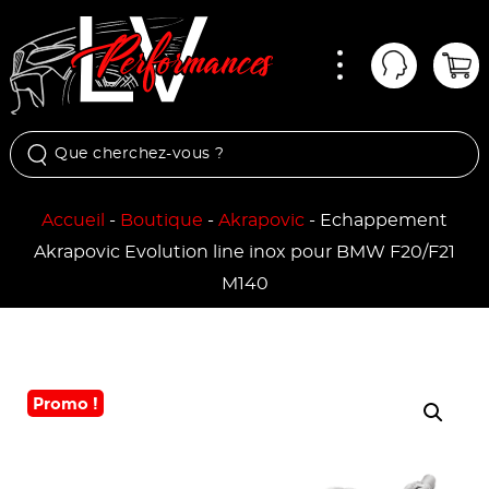
Menu
Mon comp
Pan
Accueil
-
Boutique
-
Akrapovic
-
Echappement
Akrapovic Evolution line inox pour BMW F20/F21
M140
Promo !