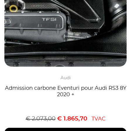
Audi
Admission carbone Eventuri pour Audi RS3 8Y
2020 +
€
2.073,00
€
1.865,70
TVAC