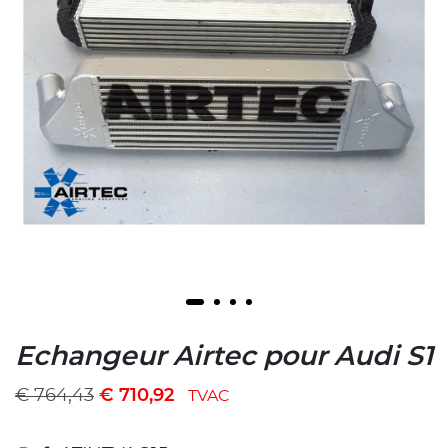
Echangeur Airtec pour Audi S1
€
764,43
€
710,92
TVAC