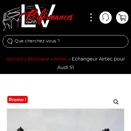
Menu
Mon comp
Pan
Accueil
-
Boutique
-
Airtec
-
Echangeur Airtec pour
Audi S1
Promo !