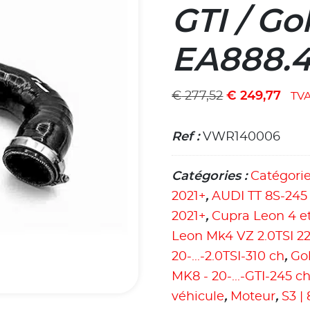
GTI / Gol
EA888.
€
277,52
€
249,77
TV
Ref :
VWR140006
Catégories :
Catégori
2021+
,
AUDI TT 8S-245
2021+
,
Cupra Leon 4 et
Leon Mk4 VZ 2.0TSI 2
20-...-2.0TSI-310 ch
,
Gol
MK8 - 20-...-GTI-245 c
véhicule
,
Moteur
,
S3 | 