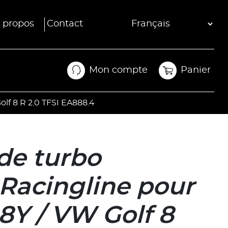
 propos
Contact
Mon compte
Panier
Mon compte
Panier
olf 8 R 2.0 TFSI EA888.4
de turbo
 Racingline pour
8Y / VW Golf 8