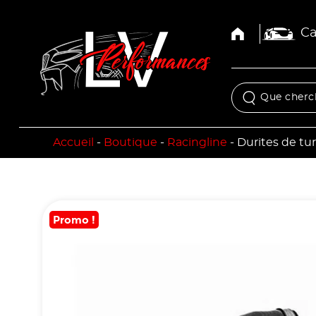
Ca
Accueil
-
Boutique
-
Racingline
-
Durites de tur
Promo !