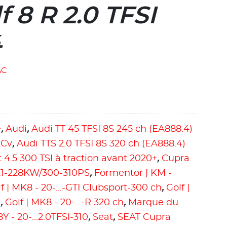
f 8 R 2.0 TFSI
4
AC
e
,
Audi
,
Audi TT 45 TFSI 8S 245 ch (EA888.4)
 Cv
,
Audi TTS 2.0 TFSI 8S 320 ch (EA888.4)
 4.5 300 TSI à traction avant 2020+
,
Cupra
21-228KW/300-310PS
,
Formentor | KM -
f | MK8 - 20-...-GTI Clubsport-300 ch
,
Golf |
h
,
Golf | MK8 - 20-...-R 320 ch
,
Marque du
8Y - 20-...2.0TFSI-310
,
Seat
,
SEAT Cupra