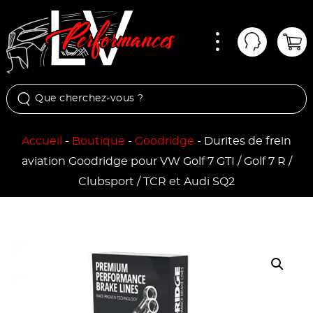
Menu
Mon comp
Pan
Accueil
-
Boutique
-
Goodridge
-
Durites de frein
aviation Goodridge pour VW Golf 7 GTI / Golf 7 R /
Clubsport / TCR et Audi SQ2