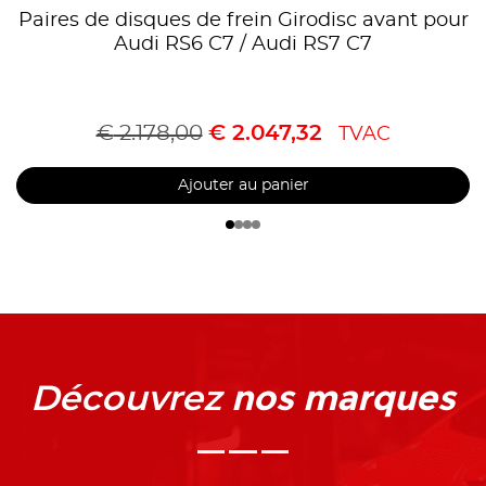
Paires de disques de frein Girodisc avant pour
Audi RS6 C7 / Audi RS7 C7
€
2.178,00
€
2.047,32
TVAC
Ajouter au panier
nos marques
Découvrez