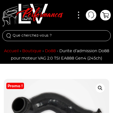
Menu
Mon comp
Pan
Accueil
-
Boutique
-
Do88
-
Durite d’admission Do88
pour moteur VAG 2.0 TSI EA888 Gen4 (245ch)
Promo !