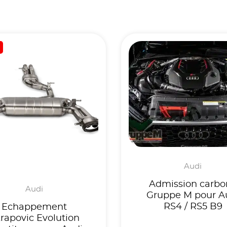
!
Audi
Admission carbo
Audi
Gruppe M pour A
RS4 / RS5 B9
Echappement
rapovic Evolution