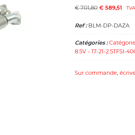
€
701,80
€
589,51
TV
Ref :
BLM-DP-DAZA
Catégories :
Catégori
8.5V - 17-21-2.5TFSI-40
Sur commande, écrive