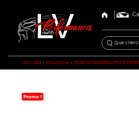
Ca
Accueil
-
Boutique
-
BLACK MAMBA PERFOR
Promo !