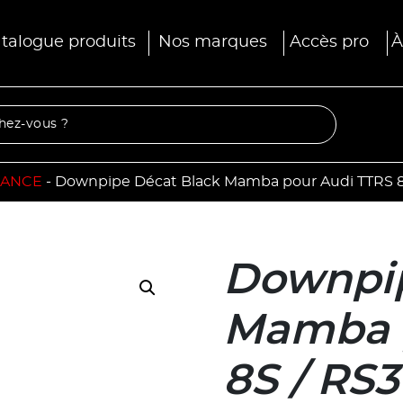
talogue produits
Nos marques
Accès pro
À
MANCE
-
Downpipe Décat Black Mamba pour Audi TTRS 8S
Downpip
Mamba 
8S / RS3