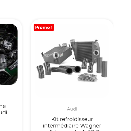
Promo !
ne
Audi
udi
Kit refroidisseur
intermédiaire Wagner