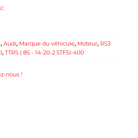
AC
e
,
Audi
,
Marque du véhicule
,
Moteur
,
RS3
0
,
TTRS | 8S - 14-20-2.5TFSI-400
z-nous !