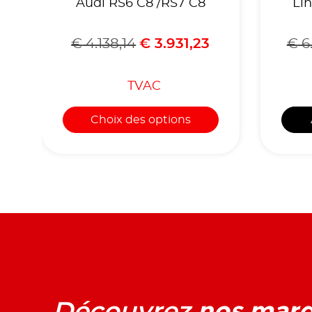
Audi RS6 C8 /RS7 C8
Lin
R
€
4.138,14
€
3.931,23
€
6.
TVAC
Choix des options
nos mar