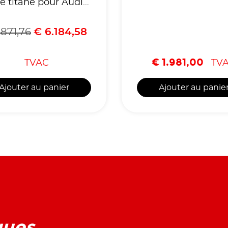
e titane pour Audi
S3 8Y Sportback
871,76
€
6.184,58
€
1.981,00
TVAC
TV
Ajouter au panier
Ajouter au panie
ques