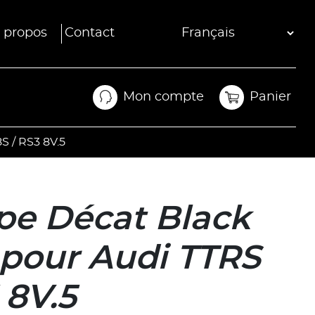
 propos
Contact
Mon compte
Panier
Mon compte
Panier
 / RS3 8V.5
e Décat Black
pour Audi TTRS
 8V.5