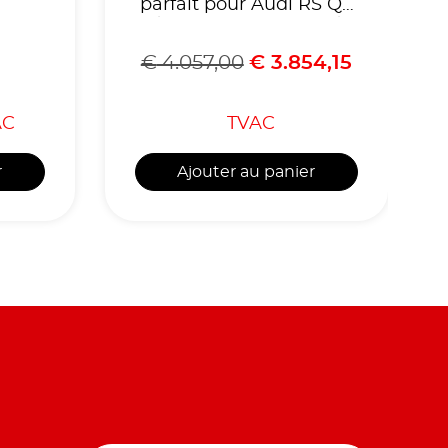
parfait pour Audi RS Q8
/ Lamborghini Urus /
Porsche Cayenne
€
4.057,00
€
3.854,15
AC
TVAC
r
Ajouter au panier