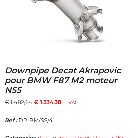
Downpipe Decat Akrapovic
pour BMW F87 M2 moteur
N55
€
1.482,64
€
1.334,38
TVAC
Ref :
DP-BM/SS/4