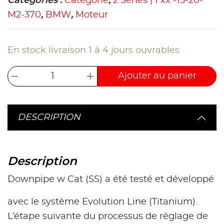
Catégories :
Catégorie
,
2 Series | Fxx -13-20-
M2-370
,
BMW
,
Moteur
En stock livraison 1 à 4 jours ouvrables
Ajouter au panier
DESCRIPTION
Description
Downpipe w Cat (SS) a été testé et développé
avec le système Evolution Line (Titanium).
L’étape suivante du processus de réglage de