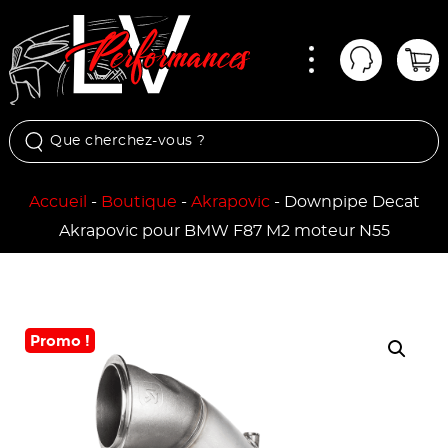
Menu
Mon comp
Pan
Accueil
-
Boutique
-
Akrapovic
-
Downpipe Decat
Akrapovic pour BMW F87 M2 moteur N55
Promo !