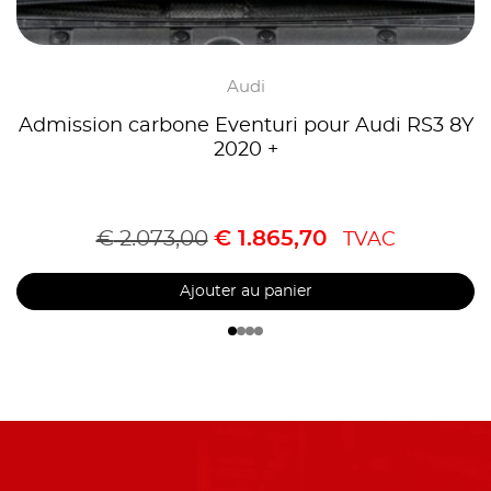
Audi
Admission carbone Eventuri pour Audi RS3 8Y
2020 +
€
2.073,00
€
1.865,70
TVAC
Ajouter au panier