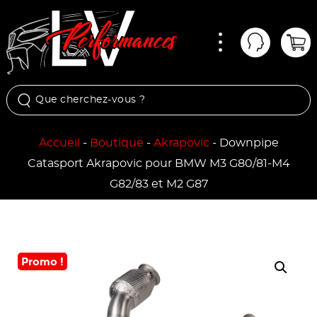
Menu
Mon comp
Pan
Accueil
-
Boutique
-
Akrapovic
-
Downpipe
Catasport Akrapovic pour BMW M3 G80/81-M4
G82/83 et M2 G87
Promo !