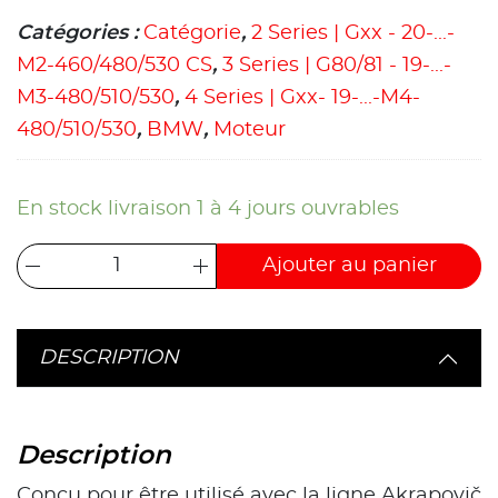
Catégories :
Catégorie
,
2 Series | Gxx - 20-...-
M2-460/480/530 CS
,
3 Series | G80/81 - 19-...-
M3-480/510/530
,
4 Series | Gxx- 19-...-M4-
480/510/530
,
BMW
,
Moteur
En stock livraison 1 à 4 jours ouvrables
Ajouter au panier
DESCRIPTION
Description
Conçu pour être utilisé avec la ligne Akrapovič