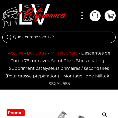
Menu
Mon comp
Pan
Accueil
-
Boutique
-
Milltek Sport
-
Descentes de
Turbo 76 mm avec Semi-Gloss Black coating –
Suppriment catalyseurs primaires / secondaires
(Pour grosse préparation) – Montage ligne Milltek –
SSXAU555
Promo !