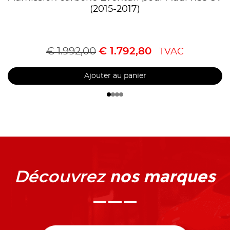
(2015-2017)
€
1.992,00
€
1.792,80
TVAC
Ajouter au panier
nos marques
Découvrez