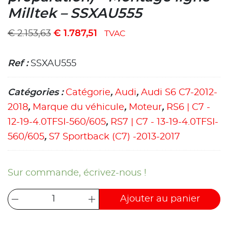
Milltek – SSXAU555
€
2.153,63
€
1.787,51
TVAC
Ref :
SSXAU555
Catégories :
Catégorie
,
Audi
,
Audi S6 C7-2012-
2018
,
Marque du véhicule
,
Moteur
,
RS6 | C7 -
12-19-4.0TFSI-560/605
,
RS7 | C7 - 13-19-4.0TFSI-
560/605
,
S7 Sportback (C7) -2013-2017
Sur commande, écrivez-nous !
Ajouter au panier