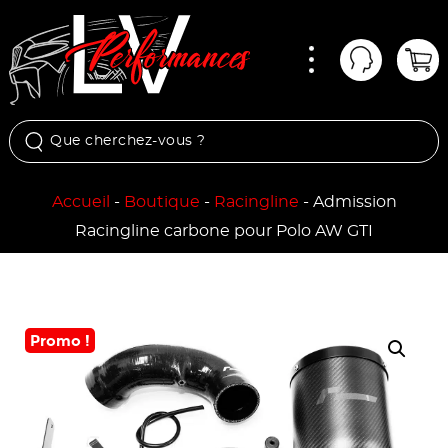
Menu
Mon comp
Pan
Accueil
-
Boutique
-
Racingline
-
Admission
Racingline carbone pour Polo AW GTI
Promo !