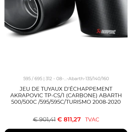
595 / 695 | 312 - 08-...-Abarth-135/140/160
JEU DE TUYAUX D’ÉCHAPPEMENT
AKRAPOVIC TP-CS/1 (CARBONE) ABARTH
500/500C /595/595C/TURISMO 2008-2020
€
901,41
€
811,27
TVAC