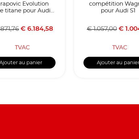
rapovic Evolution
compétition Wag
e titane pour Audi
pour Audi S1
S3 8Y Sportback
871,76
€
6.184,58
€
1.057,00
€
1.00
TVAC
TVAC
Ajouter au panier
Ajouter au panie