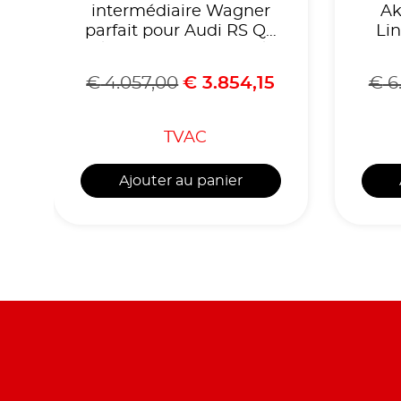
intermédiaire Wagner
Ak
parfait pour Audi RS Q8
Lin
/ Lamborghini Urus /
R
Porsche Cayenne
€
4.057,00
€
3.854,15
€
6.
TVAC
Ajouter au panier