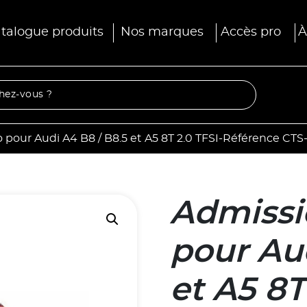
talogue produits
Nos marques
Accès pro
À
pour Audi A4 B8 / B8.5 et A5 8T 2.0 TFSI-Référence CTS
Admissi
pour Aud
et A5 8T