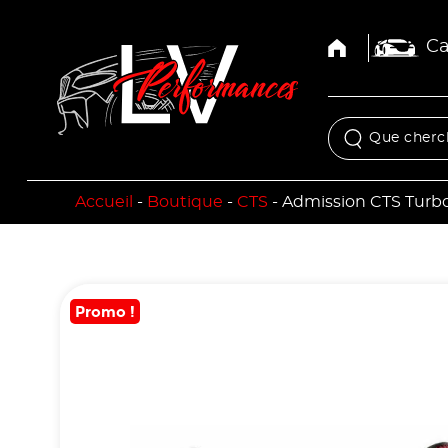
Ca
Accueil
-
Boutique
-
CTS
-
Admission CTS Turbo 
Promo !