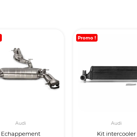
!
Promo !
Audi
Audi
Echappement
Kit intercooler