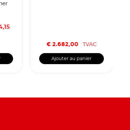
ner
4,15
€
2.682,00
TVAC
r
Ajouter au panier