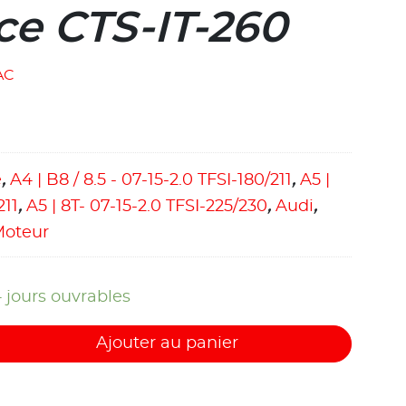
ce CTS-IT-260
AC
e
,
A4 | B8 / 8.5 - 07-15-2.0 TFSI-180/211
,
A5 |
211
,
A5 | 8T- 07-15-2.0 TFSI-225/230
,
Audi
,
Moteur
4 jours ouvrables
Ajouter au panier