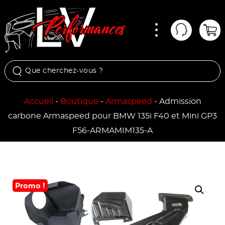
Menu
Mon comp
Pan
Accueil
-
Boutique
-
Armaspeed
-
Admission
carbone Armaspeed pour BMW 135i F40 et Mini GP3
F56-ARMAMIM135-A
Promo !