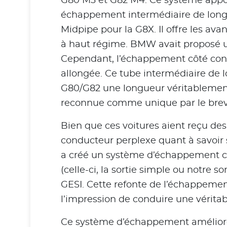
G80 M3 et G82 M4. Ce système appo
échappement intermédiaire de longu
Midpipe pour la G8X. Il offre les a
à haut régime. BMW avait proposé u
Cependant, l’échappement côté cond
allongée. Ce tube intermédiaire de 
G80/G82 une longueur véritablement 
reconnue comme unique par le breve
Bien que ces voitures aient reçu des 
conducteur perplexe quant à savoir
a créé un système d’échappement co
(celle-ci, la sortie simple ou notre
GESI. Cette refonte de l’échappemen
l’impression de conduire une véritab
Ce système d’échappement amélioré 