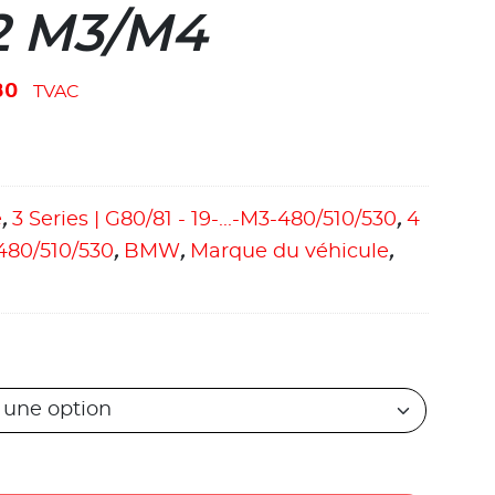
2 M3/M4
80
TVAC
e
,
3 Series | G80/81 - 19-...-M3-480/510/530
,
4
-480/510/530
,
BMW
,
Marque du véhicule
,