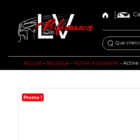
Ca
Accueil
-
Boutique
-
Active Autowerke
-
Activ
Promo !