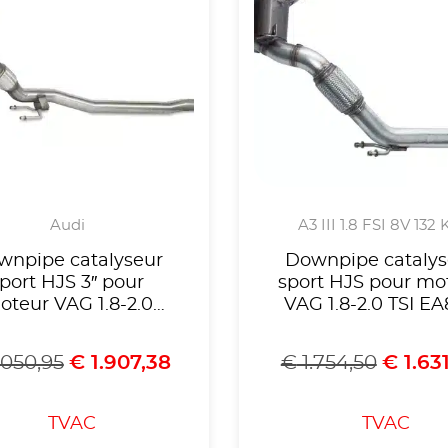
Audi
A3 III 1.8 FSI 8V 132
wnpipe catalyseur
Downpipe catalys
port HJS 3″ pour
sport HJS pour mo
oteur VAG 1.8-2.0
VAG 1.8-2.0 TSI E
)SI EA888 Gen.3 VW
Gen.3 ,Golf Mk7 G
olf Mk7R,Audi S3,
Leon 5F Cupra ,voir 
.050,95
€
1.907,38
€
1.754,50
€
1.63
oda Octavia ,Seat
compatibilités,Ho
n Cupra,Homologué
CE, référence 9095
 référence 90951135
TVAC
TVAC