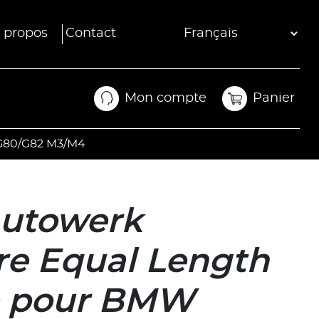
 propos
Contact
Mon compte
Panier
Mon compte
Panier
 G80/G82 M3/M4
Autowerk
re Equal Length
e pour BMW