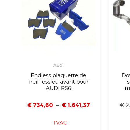
Audi
Endless plaquette de
Do
frein essieu avant pour
s
AUDI RS6
m
C7/RS4/R8/RS-
T(F
Q3/LAMBORGHINI-
G
€
734,60
€
1.641,37
–
€
2
EIP159
Sk
Leo
CE,
TVAC