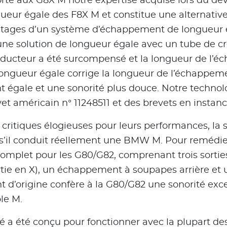
rte aux G8X M notre expertise acquise lors du d
eur égale des F8X M et constitue une alternativ
vantages d’un système d’échappement de longueur 
ne solution de longueur égale avec un tube de c
ucteur a été surcompensé et la longueur de l’é
longueur égale corrige la longueur de l’échappeme
égale et une sonorité plus douce. Notre technol
t américain n° 11248511 et des brevets en instan
critiques élogieuses pour leurs performances, la so
 s’il conduit réellement une BMW M. Pour remédi
mplet pour les G80/G82, comprenant trois sorti
 sortie en X), un échappement à soupapes arrière et
t d’origine confère à la G80/G82 une sonorité exc
le M.
a été conçu pour fonctionner avec la plupart de