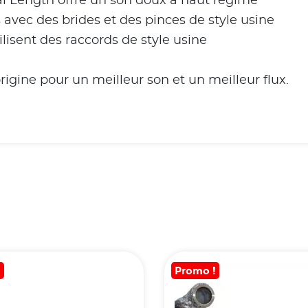
al Length offre un son doux à haut régime
vec des brides et des pinces de style usine
ilisent des raccords de style usine
igine pour un meilleur son et un meilleur flux.
!
Promo !