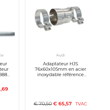
 Kw
Audi
eur
Adaptateur HJS
teur
76x60x105mm en acier
A888
inoxydable référence
TI,
90605732
liste
1,69
mologué
1115
€
70,50
€
65,57
TVAC