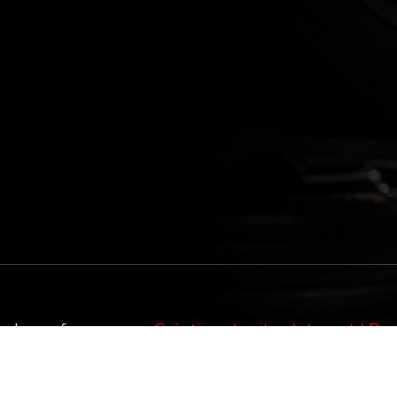
 - lv-performances.
Création de sites Internet | 