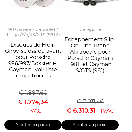
911 Carrera / Cabriolet /
Catégorie
Targa /S/4/4S/GTS (991.2)
Echappement Slip-
Disques de Frein
On Line Titane
Girodisc essieu avant
Akrapovic pour
pour Porsche
Porsche Cayman
996/997/Boxster et
(981) et Cayman
Cayman (voir liste
S/GTS (981)
compatibilités)
€
1.887,60
€
7.011,46
€
1.774,34
€
6.310,31
TVAC
TVAC
Ajouter au panier
Ajouter au panier