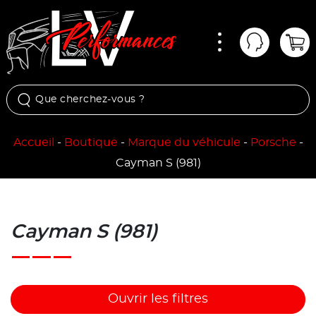
Menu
Mon comp
Pan
Accueil
-
Boutique
-
Marque du véhicule
-
Porsche
-
Cayman S (981)
Cayman S (981)
Ouvrir les filtres