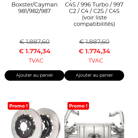
Boxster/Cayman
C4S / 996 Turbo / 997
981/982/987
C2 / C4 / C2S / C4S
(voir liste
compatibilités)
€
1.887,60
€
1.887,60
€
1.774,34
€
1.774,34
TVAC
TVAC
Ajouter au panier
Ajouter au panier
Promo !
Promo !