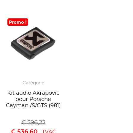
Promo !
Catégorie
Kit audio Akrapovič
pour Porsche
Cayman /S/GTS (981)
€
596,22
€
536,60
TVAC