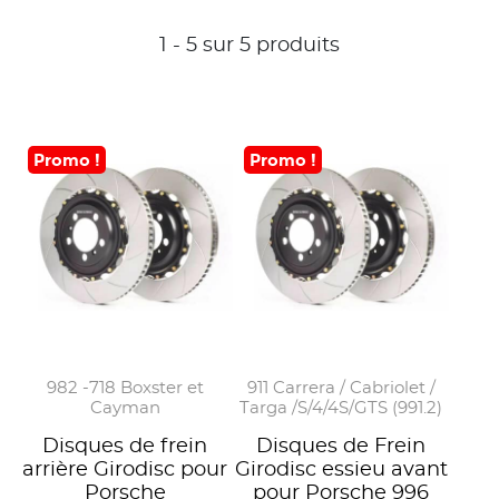
1 - 5 sur 5 produits
Promo !
Promo !
982 -718 Boxster et
911 Carrera / Cabriolet /
Cayman
Targa /S/4/4S/GTS (991.2)
Disques de frein
Disques de Frein
arrière Girodisc pour
Girodisc essieu avant
Porsche
pour Porsche 996