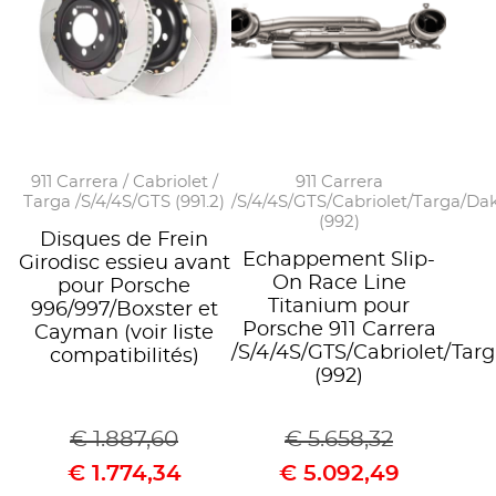
911 Carrera / Cabriolet /
911 Carrera
Targa /S/4/4S/GTS (991.2)
/S/4/4S/GTS/Cabriolet/Targa/Da
(992)
Disques de Frein
Echappement Slip-
Girodisc essieu avant
On Race Line
pour Porsche
Titanium pour
996/997/Boxster et
Porsche 911 Carrera
Cayman (voir liste
/S/4/4S/GTS/Cabriolet/Tar
compatibilités)
(992)
€
1.887,60
€
5.658,32
€
1.774,34
€
5.092,49