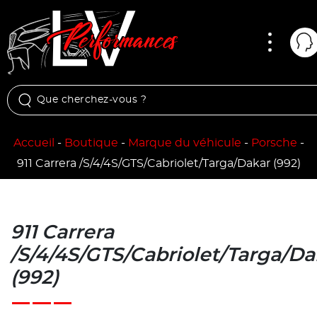
Menu
Mo
Accueil
-
Boutique
-
Marque du véhicule
-
Porsche
-
911 Carrera /S/4/4S/GTS/Cabriolet/Targa/Dakar (992)
911 Carrera
/S/4/4S/GTS/Cabriolet/Targa/Da
(992)