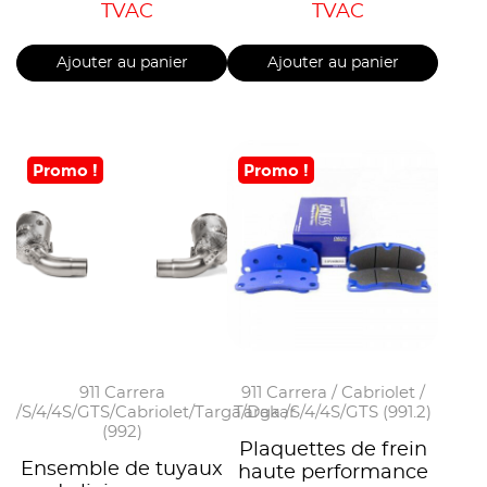
TVAC
TVAC
Ajouter au panier
Ajouter au panier
Promo !
Promo !
911 Carrera
911 Carrera / Cabriolet /
/S/4/4S/GTS/Cabriolet/Targa/Dakar
Targa /S/4/4S/GTS (991.2)
(992)
Plaquettes de frein
Ensemble de tuyaux
haute performance