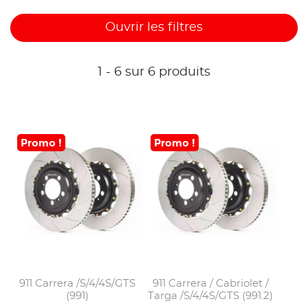
Ouvrir les filtres
1 - 6 sur 6 produits
Promo !
Promo !
911 Carrera /S/4/4S/GTS
911 Carrera / Cabriolet /
(991)
Targa /S/4/4S/GTS (991.2)