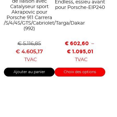
de liaison avec
Endless, essieu avant
Catalyseur sport
pour Porsche-EIP240
Akrapovic pour
Porsche 911 Carrera
/S/4/4S/GTS/Cabriolet/Targa/Dakar
(992)
€
602,60
€
5.116,85
–
€
1.095,01
€
4.605,17
TVAC
TVAC
Ajouter au panier
Choix des options