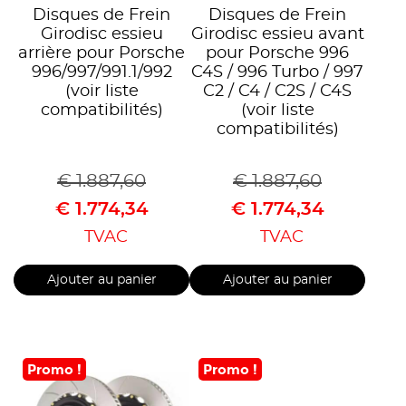
Disques de Frein
Disques de Frein
Girodisc essieu
Girodisc essieu avant
arrière pour Porsche
pour Porsche 996
996/997/991.1/992
C4S / 996 Turbo / 997
(voir liste
C2 / C4 / C2S / C4S
compatibilités)
(voir liste
compatibilités)
€
1.887,60
€
1.887,60
€
1.774,34
€
1.774,34
TVAC
TVAC
Ajouter au panier
Ajouter au panier
Promo !
Promo !