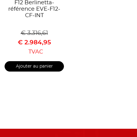
F12 Berlinetta-
référence EVE-F12-
CF-INT
€
3.316,61
€
2.984,95
TVAC
Ajouter au panier