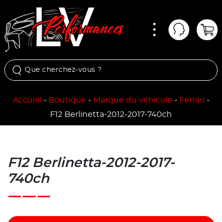
Menu
Mon comp
Pan
Accueil
-
Boutique
-
Marque du véhicule
-
Ferrari
-
F12 Berlinetta-2012-2017-740ch
F12 Berlinetta-2012-2017-
740ch