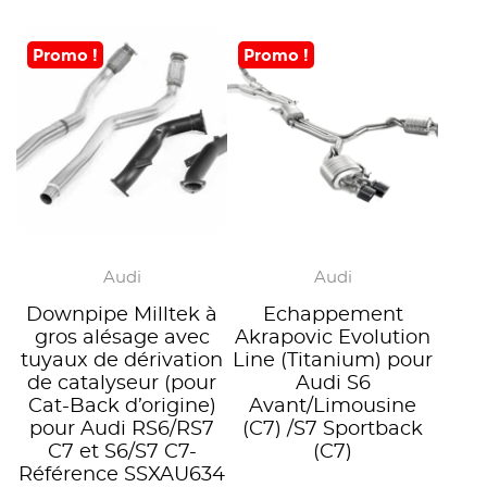
Promo !
Promo !
Audi
Audi
Downpipe Milltek à
Echappement
gros alésage avec
Akrapovic Evolution
tuyaux de dérivation
Line (Titanium) pour
de catalyseur (pour
Audi S6
Cat-Back d’origine)
Avant/Limousine
pour Audi RS6/RS7
(C7) /S7 Sportback
C7 et S6/S7 C7-
(C7)
Référence SSXAU634