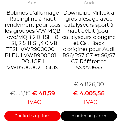
Audi
Audi
Bobines d’allumage
Downpipe Milltek à
Racingline à haut
gros alésage avec
rendement pour tous
catalyseurs sport à
les groupes VW MQB
haut débit (pour
evo/MQB 2.0 TSI, 1.8
catalyseurs d’origine
TSI, 2.5 TFSI ,4.0 V8
et Cat-Back
TFSI -VWR900000 –
d’origine) pour Audi
BLEU I VWR900001 –
RS6/RS7 C7 et S6/S7
ROUGE I
C7-Référence
VWR900002 – GRIS
SSXAU635
€
4.826,00
€
53,99
€
48,59
€
4.005,58
TVAC
TVAC
Choix des options
Ajouter au panier