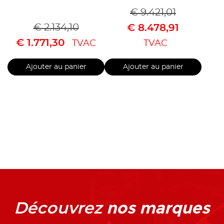
€
9.421,01
€
2.134,10
€
8.478,91
€
1.771,30
TVAC
TVAC
Ajouter au panier
Ajouter au panier
nos marques
Découvrez