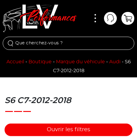
Menu
Mon comp
Pan
Accueil
-
Boutique
-
Marque du véhicule
-
Audi
-
S6
C7-2012-2018
S6 C7-2012-2018
Ouvrir les filtres