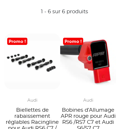
1 - 6 sur 6 produits
Promo !
Promo !
Audi
Audi
Biellettes de
Bobines d’Allumage
rabaissement
APR rouge pour Audi
réglables Racingline
RS6 /RS7 C7 et Audi
pour Audi RS6 C7 /
S6/S7 C7