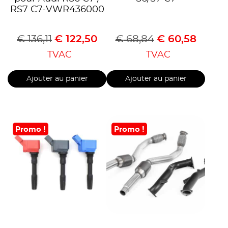
RS7 C7-VWR436000
€
136,11
€
122,50
€
68,84
€
60,58
TVAC
TVAC
Ajouter au panier
Ajouter au panier
Promo !
Promo !