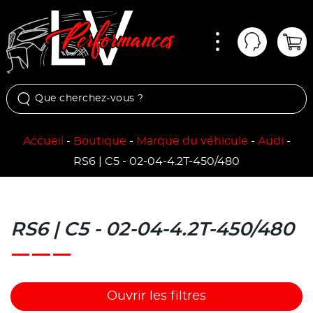
Menu
Mon comp
Pan
Accueil
-
Boutique
-
Marque du véhicule
-
Audi
-
RS6 | C5 - 02-04-4.2T-450/480
RS6 | C5 - 02-04-4.2T-450/480
Ouvrir les filtres