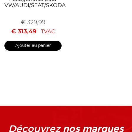
VW/AUDI/SEAT/SKODA
€
329,99
€
313,49
TVAC
Ajouter au panier
nos marques
Découvrez